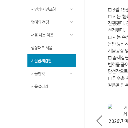
시민상·시민표창
□ 3월 1
□ 시는 ‘
명예의 전당
진행했다. 
선정했다.
서울 나눔-이음
□ 시는 수
문안 당선자
상상대로 서울
서울광장 앞
□ 꿈새김판
서울꿈새김판
변화를 풀어
당선작으로 
서울한컷
□ 민수홍 
걸음을 멈추
서울갤러리
2026년