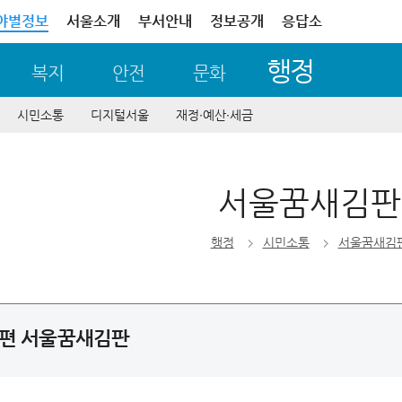
야별정보
서울소개
부서안내
정보공개
응답소
행정
복지
안전
문화
시민소통
디지털서울
재정∙예산∙세금
서울꿈새김판
행정
시민소통
서울꿈새김
봄편 서울꿈새김판