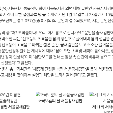
9일(목) 서울시가 봄을 맞이하여 서울도서관 외벽 대형 글판인 서울꿈새김판
봄의 시작에 대한 설렘과 희망’을 주제로 지난 1월 14일부터 23일까지 10일
공모전에는 총 2,037건(중복 제외)의 문안이 접수되었으며, 시는 문안
상작 중 “어? 초록불이다! 우리, 어서 봄으로 건너가요.” 문안을 꿈새김
 박소현 씨는 “신호등의 초록불을 봄의 청신호로 풀어내며 봄의 설렘을 
 신호등이 초록불로 바뀌는 짧은 순간, 꿈새김판을 보고 소소한 즐거움을 
 문안선정위원회는 게시작에 대해 “봄이 오면 초록빛 새싹이 돋아나듯,
낸 점이 인상적”이며 “횡단보도를 건너는 일상 속 순간에 비유해 봄으로
선정했다”고 밝혔다.
서울시 홍보기획관은 “새롭게 단장한 봄편 서울꿈새김판을 통해 서울광장
고 새봄을 맞이하는 설렘과 희망을 느끼시길 바란다”고 말했다.
호국보훈의 달 서울꿈새김판
 여름편 서울꿈새김판
제11회 서해
서울