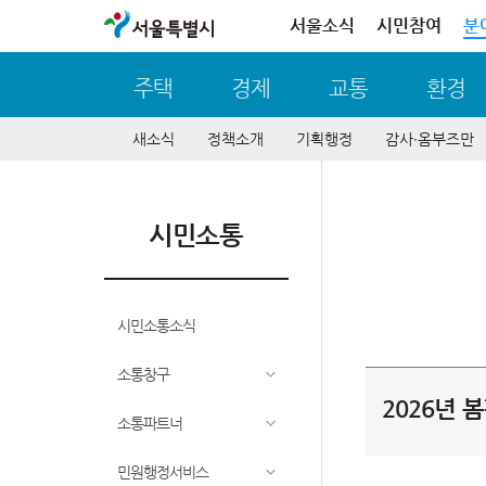
서울특별시
서울소식
시민참여
분
주택
경제
교통
환경
새소식
정책소개
기획행정
감사∙옴부즈만
시민소통
시민소통소식
소통창구
2026년 
소통파트너
민원행정서비스