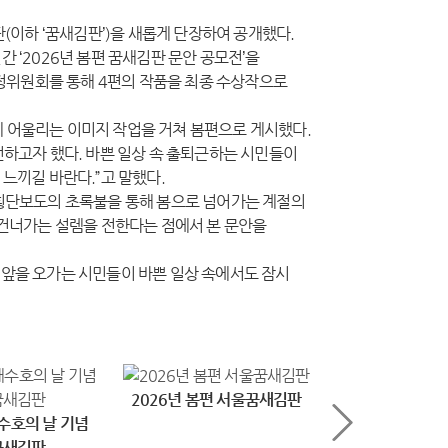
(이하 ‘꿈새김판’)을 새롭게 단장하여 공개했다.
간 ‘2026년 봄편 꿈새김판 문안 공모전’을
선정위원회를 통해 4편의 작품을 최종 수상작으로
판에 어울리는 이미지 작업을 거쳐 봄편으로 게시했다.
전하고자 했다. 바쁜 일상 속 출퇴근하는 시민들이
느끼길 바란다.”고 말했다.
 횡단보도의 초록불을 통해 봄으로 넘어가는 계절의
 건너가는 설렘을 전한다는 점에서 본 문안을
 앞을 오가는 시민들이 바쁜 일상 속에서도 잠시
2026년 봄편 서울꿈새김판
수호의 날 기념
2026년 3
꿈새김판
서울꿈새