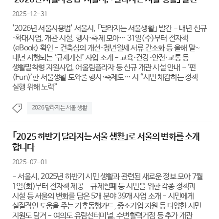
2025-12-31
'2026년 서울사용법' 서울시, ｢달라지는 서울생활｣ 발간 - 내년 신규
·확대사업, 개관 시설, 행사·축제 모아… 31일(수)부터 전자책
(eBook) 확인 - 건축심의 개선·청년월세 서류 간소화 등 올해 말~
내년 시행되는 ‘규제개선’ 사업 소개 - 교육·건강·안전·교통 등
생활밀착형 지원사업, 어울림플라자 등 신규 개관 시설 안내 - ‘펀
(Fun)’한 서울생활 도와줄 행사·축제도… 시 “시민 체감하는 정책
실행 위해 노력”
2026 달라지는 서울 생활
｢2025 하반기 달라지는 서울 생활｣로 서울의 변화를 소개
합니다
2025-07-01
- 서울시, 2025년 하반기 시민 생활과 관련된 새로운 정보 모아 7월
1일(화)부터 전자책 제공 - 규제철폐 등 시민을 위한 각종 정책과
시설 등 서울의 변화를 담은 5개 분야 39개 사업 소개 - 시민에게
실질적인 도움을 주는 기후동행카드, 중소기업 지원 등 다양한 시민
지원도 담겨 - 여의도 유람선터미널, 수변활력거점 등 추가 개관