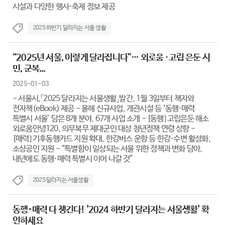
시설과 다양한 행사·축제 정보 제공
2025 하반기 달라지는 서울 생활
“2025년 서울, 이렇게 달라집니다”… 외로움 ·고립 은둔 시
민, 군복...
2025-01-03
- 서울시,「2025 달라지는 서울생활」발간, 1월 3일부터 책자와
전자책(eBook) 제공 - 올해 신규사업, 개관시설 등 ‘동행·매력
특별시 서울’ 담은 8개 분야, 67개 사업 소개 - [동행] 고립은둔 해소
외로움안녕120, 의무복무 제대군인 대상 청년정책 연령 상향 -
[매력] 기후동행카드 지원 확대, 한강버스 운항 등 한강·수변 활성화,
소상공인 지원 - “특별함이 일상되는 서울 위한 정책과 변화 담아,
내년에도 동행·매력 특별시 이어 나갈 것”
2025 달라지는 서울생활
동행･매력 다 챙긴다! '2024 하반기 달라지는 서울생활' 확
인하세요