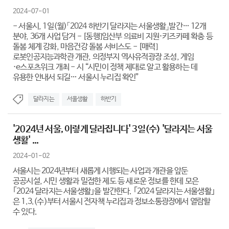
2024-07-01
- 서울시, 1일(월)「2024 하반기 달라지는 서울생활」발간… 12개
분야, 36개 사업 담겨 - [동행]임산부 의료비 지원·키즈카페 확충 등
돌봄 체계 강화, 마음건강 돌봄 서비스도 - [매력]
로봇인공지능과학관 개관, 의정부지 역사유적광장 조성, 게임
·e스포츠위크 개최 - 시 “시민이 정책 제대로 알고 활용하는 데
유용한 안내서 되길… 서울시 누리집 확인”
달라지는
서울생활
하반기
'2024년 서울, 이렇게 달라집니다' 3일(수) '달라지는 서울
생활' ...
2024-01-02
서울시는 2024년부터 새롭게 시행되는 사업과 개관을 앞둔
공공시설, 시민 생활과 밀접한 제도 등 새로운 정보를 한데 모은
｢2024 달라지는 서울생활｣을 발간한다. ｢2024 달라지는 서울생활｣
은 1.3.(수)부터 서울시 전자책 누리집과 정보소통광장에서 열람할
수 있다.