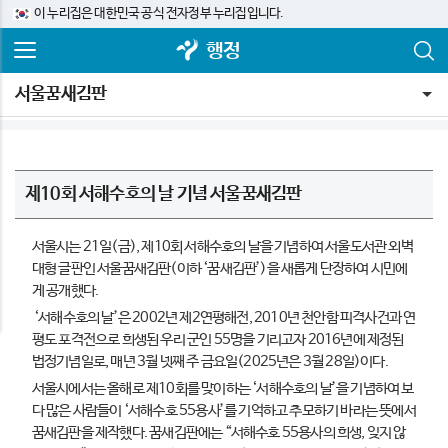
이 누리집은 대한민국 공식 전자정부 누리집입니다.
행정
서울꿈새김판
제10회 서해수호의 날 기념 서울꿈새김판
서울시는 21일(금), 제10회 서해수호의 날을 기념하여 서울도서관 외벽
대형 글판인 서울꿈새김판(이하 ‘꿈새김판’)을 새롭게 단장하여 시민에
게 공개했다.
‘서해수호의 날’은 2002년 제2연평해전, 2010년 천안함 피격사건과 연
평도 포격전으로 희생된 우리 군인 55명을 기리고자 2016년에 제정된
법정기념일로, 매년 3월 넷째 주 금요일(2025년은 3월 28일)이다.
서울시에서는 올해로 제10회를 맞이하는 ‘서해수호의 날’을 기념하여 보
다 많은 사람들이 ‘서해수호 55용사’를 기억하고 추모하기 바라는 뜻에서
꿈새김판을 제작했다. 꿈새김판에는 “서해수호 55용사의 희생, 잊지 않