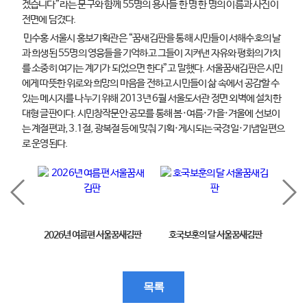
겠습니다”라는 문구와 함께 55명의 용사들 한 명 한 명의 이름과 사진이
전면에 담겼다.
민수홍 서울시 홍보기획관은 “꿈새김판을 통해 시민들이 서해수호의 날
과 희생된 55명의 영웅들을 기억하고 그들이 지켜낸 자유와 평화의 가치
를 소중히 여기는 계기가 되었으면 한다”고 말했다. 서울꿈새김판은 시민
에게 따뜻한 위로와 희망의 마음을 전하고 시민들이 삶 속에서 공감할 수
있는 메시지를 나누기 위해 2013년 6월 서울도서관 정면 외벽에 설치한
대형 글판이다. 시민창작문안 공모를 통해 봄·여름·가을·겨울에 선보이
는 계절편과, 3.1절, 광복절 등에 맞춰 기획·게시되는 국경일·기념일편으
로 운영된다.
2026년 여름편 서울꿈새김판
호국보훈의 달 서울꿈새김판
제11
목록