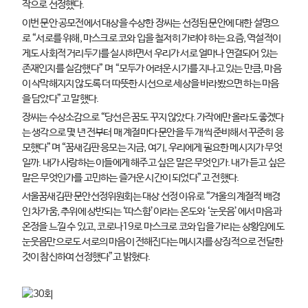
작으로 선정했다.
이번 문안 공모전에서 대상을 수상한 장씨는 선정된 문안에 대한 설명으
로 “서로를 위해, 마스크로 코와 입을 철저히 가려야 하는 요즘, 역설적이
게도 사회적 거리두기를 실시하면서 우리가 서로 얼마나 연결되어 있는
존재인지를 실감했다” 며 “모두가 어려운 시기를 지나고 있는 만큼, 마음
이 삭막해지지 않도록 더 따뜻한 시선으로 세상을 바라봤으면 하는 마음
을 담았다”고 말했다.
장씨는 수상소감으로 “당선은 꿈도 꾸지 않았다. 가작에만 올라도 좋겠다
는 생각으로 몇 년 전부터 매 계절마다 문안을 두 개씩 준비해서 꾸준히 응
모했다”며 “꿈새김판 응모는 지금, 여기, 우리에게 필요한 메시지가 무엇
일까. 내가 사랑하는 이들에게 해주고 싶은 말은 무엇인가. 내가 듣고 싶은
말은 무엇인가를 고민하는 즐거운 시간이 되었다”고 전했다.
서울꿈새김판 문안선정위원회는 대상 선정 이유로 “겨울의 계절적 배경
인 차가움, 추위에 상반되는 ‘따스함’이라는 온도와 ‘눈웃음’에서 마음과
온정을 느낄 수 있고, 코로나19로 마스크로 코와 입을 가리는 상황임에도
눈웃음만으로도 서로의 마음이 전해진다는 메시지를 상징적으로 전달한
것이 참신하여 선정했다”고 밝혔다.