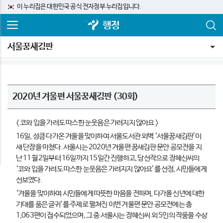
이 누리집은 대한민국 공식 전자정부 누리집입니다.
행정
서울꿈새김판
2020년 겨울편 서울꿈새김판 (30회)
< 코와 입을 가려도 따스한 눈웃음은 가려지지 않아요 >
16일, 성큼 다가온 겨울을 맞이하여 서울도서관 외벽 ‘서울꿈새김판’이
새 단장을 마쳤다. 서울시는 2020년 겨울편 꿈새김판 문안 공모전을 지
난 11월 2일부터 16일까지 15일간 진행하고, 당선작으로 장혜신씨의
‘코와 입을 가려도 따스한 눈웃음은 가려지지 않아요’를 선정, 시민들에게
선보였다.
‘겨울을 맞이하여 시민들에게 따뜻한 마음을 전하며, 다가올 신년에 대한
기대를 품은 글귀’를 주제로 펼쳐진 이번 겨울편 문안 공모전에는 총
1,063편이 접수되었으며, 그 중 서울시는 장혜신씨 외 5인의 작품을 수상