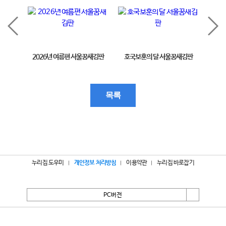
2026년 여름편 서울꿈새김판
호국보훈의 달 서울꿈새김판
제11
목록
누리집 도우미
개인정보 처리방침
이용약관
누리집 바로잡기
PC버전
서울특별시