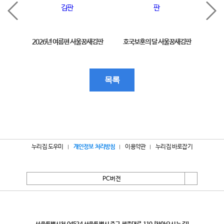
2026년 여름편 서울꿈새김판
호국보훈의 달 서울꿈새김판
제11
목록
누리집 도우미
개인정보 처리방침
이용약관
누리집 바로잡기
PC버전
서울특별시