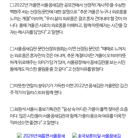
□ 2022년 겨울편 서울꿈새김판 공모전에서 선정작(게시작)을 수상한
백현주 씨는 선정된 문안에 대한 설명으로 “추운 겨울은 누구나 외로움을
느끼는 계절”이라며, “우리 삶의 외로움은 결코 혼자 견뎌내야 할 것이 아
니다. 올해 겨울은 서로의 외로움을 이해하고, 함께 따뜻해지는 시간을 갖
자는 메시지를 담았다”고 말했다.
□ 서울꿈새김판 문안선정위원회는 이번 선정된 문안은 “때때로 느껴지
는 외로움은 혼자만의 것은 아니며, 추운 계절이지만 겨울이 오히려 따뜻
하게 위로해주는 의미가 담겨 있어, 서울광장에서 꿈새김판을 보는 시민
들에게도 따스한 울림을 줄 것 같다”고 선정이유를 밝혔다.
□ 따뜻한 연말의 분위기가 가득한 이번 2022년 꿈새김판 겨울편은 김건
주 작가의 일러스트와 함께 했다.
□ 최원석 서울시 홍보기획관은 “일상 속 어디든 가을이 훌쩍 찾아온 요즘
이다. 많은 시민들이 서울꿈새김판과 함께 가을의 풍요와 여유를 더욱 만
끽하셨으면 좋겠다”고 말했다.