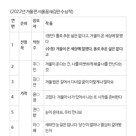
<2022년 겨울편 서울꿈새김판 수상작>
연
응모
순위
작 품
번
자
(원안) 홀로 추운 삶은 없다고, 겨울이 온 세상에 말했
다
선정
백현
1
작
주
(
수정
)
겨울이 온 세상에 말했다
,
홀로 추운 삶은 없다
고
우○
겨울이 온다는 건, 나를 따뜻하게 해줄 너를 만난다는
2
민
것.
김○
3
겨울 밤은 길어서 다녀갈 꿈이 이렇게나 많아요
연
가작
윤○
4
고맙다. 겨울아 너가 있어서 나는 또 시작을 준비한다
영
권○
5
눈이 온대요, 우리 만나요
향
이○
새하얀 눈길은 압니다. 당신이 얼마나 열심히 걸어왔
6
혜
는지