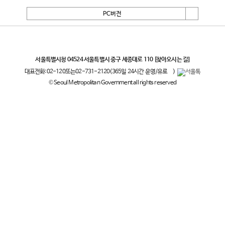
PC버전
서울특별시
서울특별시청 04524 서울특별시 중구 세종대로 110
[찾아오시는 길]
대표전화:
02-120
또는
02-731-2120
(365일 24시간 운영/유료
)
© Seoul Metropolitan Government all rights reserved