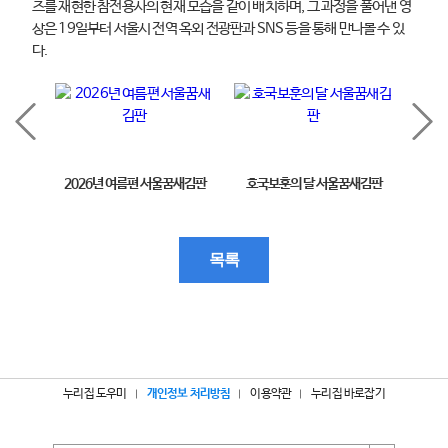
즈를 재현한 참전용사의 현재 모습을 같이 배치하며, 그 과정을 풀어낸 영
상은 19일부터 서울시 전역 옥외 전광판과 SNS 등을 통해 만나볼 수 있
다.
2026년 여름편 서울꿈새김판
호국보훈의 달 서울꿈새김판
제11
목록
누리집 도우미
개인정보 처리방침
이용약관
누리집 바로잡기