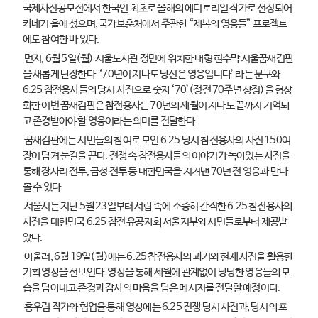
국제사진공모전에서 한국인 최초로 올해의 에디토리얼 작가로 선정되어
카네기 홀에 섰으며, 국가보훈처에서 주관한 “제복의 영웅들” 프로젝트
에도 참여한 바 있다.
먼저, 6월 5일(월) 서울도서관 정면에 위치한 대형 현수막 서울꿈새김판
을 새롭게 단장한다. ‘70년이 지나도 당신은 영웅입니다’ 라는 문구와
6.25 참전용사들의 당시 사진으로 숫자 ‘70’(정전 70주년 상징)을 형상
화한 이번 꿈새김판은 참전용사는 70년의 세월이 지나도 끝까지 기억되
고 존경받아야 할 영웅이라는 의미를 전달한다.
꿈새김판에는 시민들의 참여로 모인 6.25 당시 참전용사의 사진 150여
장이 담겨 눈길을 끈다. 전쟁 속 참전용사들의 이야기가 녹아있는 사진을
통해 장사리 전투, 금성 전투 등 대한민국을 지켜낸 70년 전 영웅과 만나
볼 수 있다.
서울시는 지난 5월 23일부터 서랍 속에 소중히 간직한 6.25 참전용사의
사진을 대한민국 6.25 참전 유공자회 서울지부와 시민들로부터 제공받
았다.
아울러, 6월 19일(월)에는 6.25 참전용사의 과거와 현재 사진을 활용한
기획 영상을 선보인다. 영상을 통해 세월에 관계없이 당당한 영웅들의 모
습을 담아내고 존경과 감사의 마음을 담은 메시지를 전달할 예정이다.
홍우림 작가와 협업을 통해 영상에는 6.25 전쟁 당시 사진과, 당시의 포