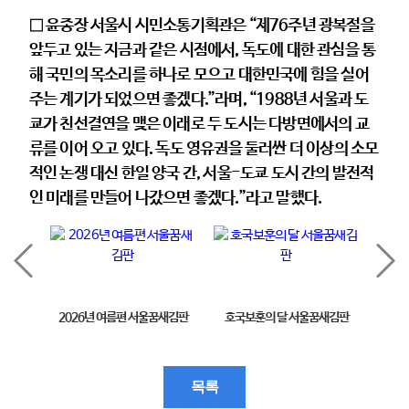
□ 윤종장 서울시 시민소통기획관은 “제76주년 광복절을
앞두고 있는 지금과 같은 시점에서, 독도에 대한 관심을 통
해 국민의 목소리를 하나로 모으고 대한민국에 힘을 실어
주는 계기가 되었으면 좋겠다.”라며, “1988년 서울과 도
쿄가 친선결연을 맺은 이래로 두 도시는 다방면에서의 교
류를 이어 오고 있다. 독도 영유권을 둘러싼 더 이상의 소모
적인 논쟁 대신 한일 양국 간, 서울-도쿄 도시 간의 발전적
인 미래를 만들어 나갔으면 좋겠다.”라고 말했다.
2026년 여름편 서울꿈새김판
호국보훈의 달 서울꿈새김판
제11
목록