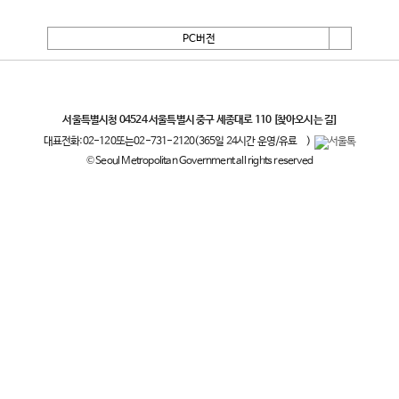
PC버전
서울특별시
서울특별시청 04524 서울특별시 중구 세종대로 110
[찾아오시는 길]
대표전화:
02-120
또는
02-731-2120
(365일 24시간 운영/유료
)
© Seoul Metropolitan Government all rights reserved