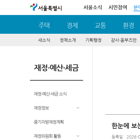
서울특별시
서울소식
시민참여
분
주택
경제
교통
환경
새소식
정책소개
기획행정
감사∙옴부즈만
재정∙예산∙세금
재정∙예산∙세금 소식
재정정보
중기지방재정계획
한눈에 보는
재정위원회 활동
등록일 : 2026-0