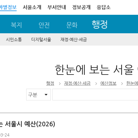
야별정보
서울소개
부서안내
정보공개
응답소
행정
복지
안전
문화
시민소통
디지털서울
재정∙예산∙세금
한눈에 보는 서울
행정
재정∙예산∙세금
예산정보
한눈에
 서울시 예산(2026)
3-24