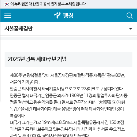
이 누리집은 대한민국 공식 전자정부 누리집입니다.
행정
서울꿈새김판
2025년 광복 제80주년 기념
제80주년 광복절을 맞아 서울꿈새김판에 걸린 작품 제목은 「광복 80년,
서울의 기억」이다.
안중근 의사의 혈서 태극기를 바탕으로 포토모자이크로 구성되어 있다.
안중근 혈서 태극기는 안중근 의사가 1909년 11명의 항일투사와 단지동
맹을 결성하고 왼손 약지를 잘라 혈서로 건곤감리 대신 ‘大韓獨立(대한
독립)’을 새긴 태극기이다. 태극 음양문양이 현재 태극기와 반대인 것이
특징이다.
태극기 크기는 가로 19m 세로 8.5m로 서울 독립유공자 사진 150여점
과 서울기록원이 보유하고 있는 광복 당시의 사진과 이후 서울 주요 장소
사진 등 총 4,000여 장의 사진을 활용해 만들었다.