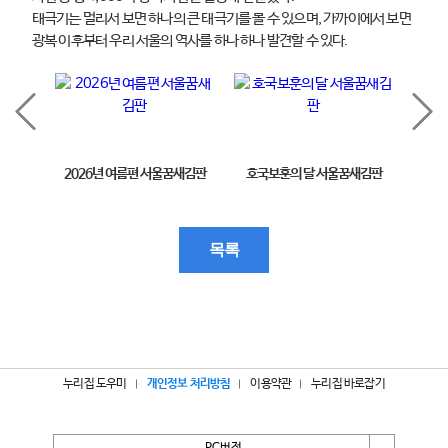
태극기는 멀리서 보면 하나의 큰 태극기를 볼 수 있으며, 가까이에서 보면
광복 이후부터 우리 서울의 역사를 하나 하나 발견할 수 있다.
2026년 여름편 서울꿈새김판
호국보훈의 달 서울꿈새김판
제11
목록
누리집 도우미
개인정보 처리방침
이용약관
누리집 바로잡기
PC버전