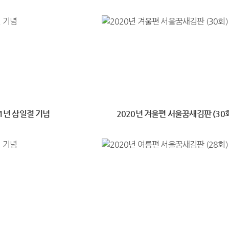
21년 삼일절 기념
2020년 겨울편 서울꿈새김판 (30