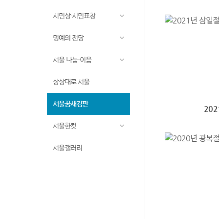
시민상·시민표창
명예의 전당
서울 나눔-이음
상상대로 서울
서울꿈새김판
20
서울한컷
서울갤러리