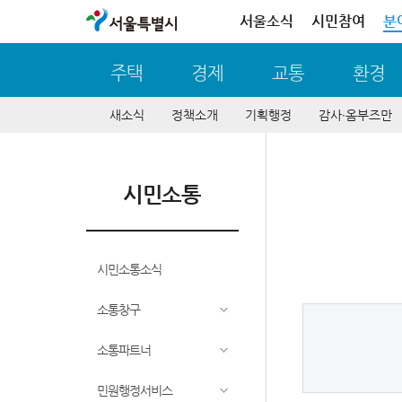
서울특별시
서울소식
시민참여
분
주택
경제
교통
환경
새소식
정책소개
기획행정
감사∙옴부즈만
시민소통
시민소통소식
소통창구
소통파트너
민원행정서비스