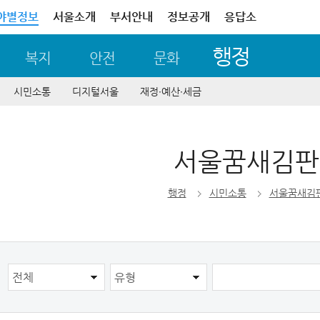
야별정보
서울소개
부서안내
정보공개
응답소
행정
복지
안전
문화
시민소통
디지털서울
재정∙예산∙세금
서울꿈새김판
행정
시민소통
서울꿈새김