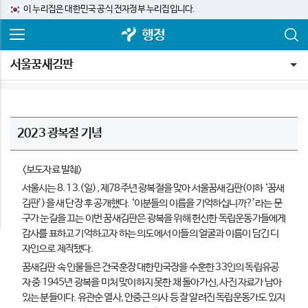
이 누리집은 대한민국 공식 전자정부 누리집입니다.
행정
서울꿈새김판
2023 광복절 기념
<보도자료 발췌>
서울시는 8. 13.(일), 제78주년 광복절을 맞아 서울꿈새김판(이하 ‘꿈새
김판’)을 새 단장 후 공개했다. ‘이분들의 이름을 기억하십니까?’라는 문
구가 눈길을 끄는 이번 꿈새김판은 광복을 위해 헌신한 독립운동가들에게
감사를 표하고 기억하고자 하는 의도에서 이들의 얼굴과 이름이 담긴 디
자인으로 제작됐다.
꿈새김판 속 인물들은 건국훈장 대한민국장을 수훈한 33인의 독립유공
자 중 1945년 광복을 미처 맞이하지 못한 채 돌아가신, 사진 자료가 남아
있는 분들이다. 유관순 열사, 안중근 의사 등 잘 알려진 독립운동가도 있지