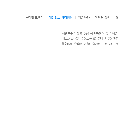
누리집 도우미
개인정보 처리방침
이용약관
저작권 정책
영
서울특별시
서울특별시청 04524 서울특별시 중구 세종
문의 전화번호 120, 120 다산콜재단
대표전화: 02-120 또는 02-731-2120 (
© Seoul Metropolitan Government all rig