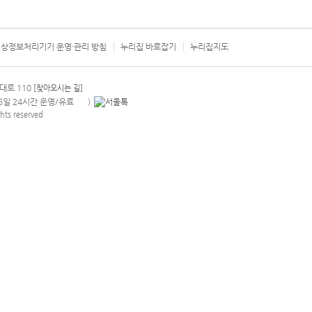
상정보처리기기 운영·관리 방침
누리집 바로잡기
누리집지도
서울시 카
대로 110
[찾아오시는 길]
365일 24시간 운영/유료
)
안내팝업 열기
hts reserved