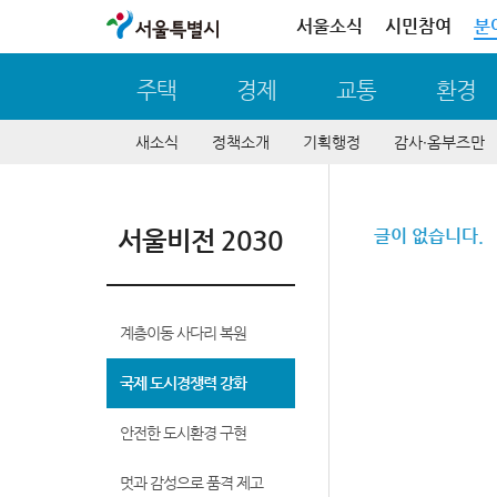
서울특별시
서울소식
시민참여
분
주택
경제
교통
환경
새소식
정책소개
기획행정
감사∙옴부즈만
서울비전 2030
글이 없습니다.
계층이동 사다리 복원
국제 도시경쟁력 강화
안전한 도시환경 구현
멋과 감성으로 품격 제고