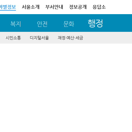
야별정보
서울소개
부서안내
정보공개
응답소
행정
복지
안전
문화
시민소통
디지털서울
재정∙예산∙세금