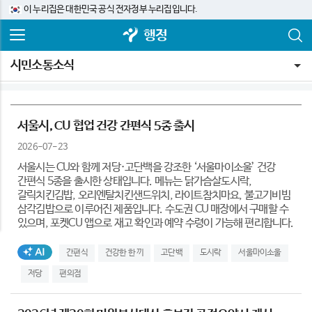
이 누리집은 대한민국 공식 전자정부 누리집입니다.
행정
시민소통소식
서울시, CU 협업 건강 간편식 5종 출시
2026-07-23
서울시는 CU와 함께 저당·고단백을 강조한 ‘서울마이소울’ 건강
간편식 5종을 출시한 상태입니다. 메뉴는 닭가슴살도시락,
갈릭치킨김밥, 오리엔탈치킨샌드위치, 라이트참치마요, 불고기비빔
삼각김밥으로 이루어진 제품입니다. 수도권 CU 매장에서 구매할 수
있으며, 포켓CU 앱으로 재고 확인과 예약 수령이 가능해 편리합니다.
AI생성태그
간편식
건강한 한 끼
고단백
도시락
서울마이소울
저당
편의점