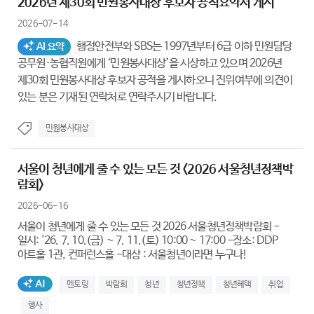
2026년 제30회 민원봉사대상 후보자 공적요약서 게시
2026-07-14
행정안전부와 SBS는 1997년부터 6급 이하 민원담당
AI 요약
공무원·농협직원에게 ‘민원봉사대상’을 시상하고 있으며 2026년
제30회 민원봉사대상 후보자 공적을 게시하오니 진위여부에 의견이
있는 분은 기재된 연락처로 연락주시기 바랍니다.
민원봉사대상
서울이 청년에게 줄 수 있는 모든 것 <2026 서울청년정책박
람회>
2026-06-16
서울이 청년에게 줄 수 있는 모든 것 2026 서울청년정책박람회 -
일시: '26. 7. 10.(금) ~ 7. 11.(토) 10:00 ~ 17:00 -장소: DDP
아트홀 1관, 컨퍼런스홀 -대상 : 서울청년이라면 누구나!
AI생성태그
멘토링
박람회
청년
청년정책
청년혜택
취업
행사