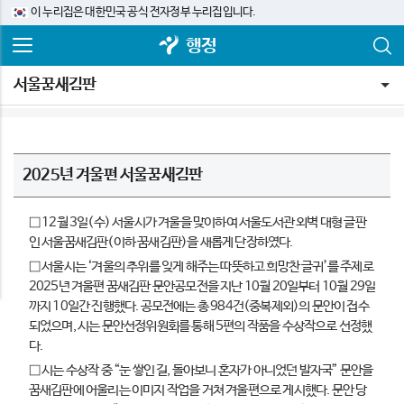
이 누리집은 대한민국 공식 전자정부 누리집입니다.
행정
서울꿈새김판
2025년 겨울편 서울꿈새김판
□ 12월 3일(수) 서울시가 겨울을 맞이하여 서울도서관 외벽 대형 글판
인 서울꿈새김판(이하 꿈새김판)을 새롭게 단장하였다.
□ 서울시는 ‘겨울의 추위를 잊게 해주는 따뜻하고 희망찬 글귀’를 주제로
2025년 겨울편 꿈새김판 문안공모전을 지난 10월 20일부터 10월 29일
까지 10일간 진행했다. 공모전에는 총 984건(중복제외)의 문안이 접수
되었으며, 시는 문안선정위원회를 통해 5편의 작품을 수상작으로 선정했
다.
□ 시는 수상작 중 “눈 쌓인 길, 돌아보니 혼자가 아니었던 발자국” 문안을
꿈새김판에 어울리는 이미지 작업을 거쳐 겨울편으로 게시했다. 문안 당