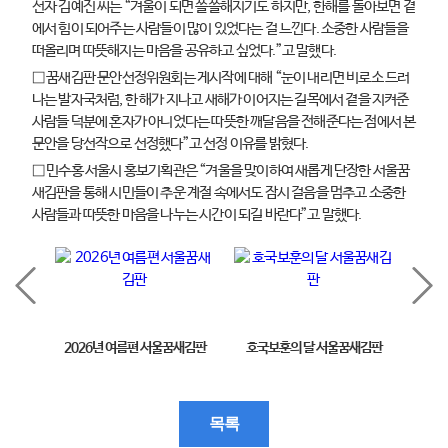
선자 김예진 씨는 “겨울이 되면 쓸쓸해지기도 하지만, 한해를 돌아보면 곁
에서 힘이 되어주는 사람들이 많이 있었다는 걸 느낀다. 소중한 사람들을
떠올리며 따뜻해지는 마음을 공유하고 싶었다.”고 말했다.
□ 꿈새김판 문안선정위원회는 게시작에 대해 “눈이 내리면 비로소 드러
나는 발자국처럼, 한 해가 지나고 새해가 이어지는 길목에서 곁을 지켜준
사람들 덕분에 혼자가 아니었다는 따뜻한 깨달음을 전해준다는 점에서 본
문안을 당선작으로 선정했다”고 선정 이유를 밝혔다.
□ 민수홍 서울시 홍보기획관은 “겨울을 맞이하여 새롭게 단장한 서울꿈
새김판을 통해 시민들이 추운 계절 속에서도 잠시 걸음을 멈추고 소중한
사람들과 따뜻한 마음을 나누는 시간이 되길 바란다”고 말했다.
2026년 여름편 서울꿈새김판
호국보훈의 달 서울꿈새김판
제11
목록