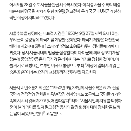
어서 9월 28일 수도 서울을 완전히 수복하였다. 이처럼 서울 수복의 배경
에는 대한민국을 지키기 위한 치열했던 교전과 우리 국군과 UN군의 헌신
적인 희생이 자리하고 있었다.
서울수복을 상징하는 대표적 사건은 1950년 9월 27일 새벽 6시 10분,
우리 군이 중앙청에 태극기를 게양한 것이었다. 태극기 게양은 대한민국
해병대 제2대대 6중대 1소대의 박정모 소위를 비롯한 장병들에 의해 이
뤄졌다. 당시 서울시내의 빌딩을 점령할 때마다 미군에 의해 성조기가 달
렸는데 중앙청만큼은 태극기가 달려야 한다는 의지로 강행한 것이며, 이
를 계기로 해병대는 트루먼 미국 대통령으로부터 “세상에 알려지지 않은
숨은 공훈”이라는 요지의 표창장까지 전달받았다고 한다.
서울시 시민소통기획관은 “1950년 9월 28일의 서울수복은 6.25 전쟁
국면의 전격적인 전환을 이뤄낸 값진 성과임에도 불구하고 국민들의 기억
속에 서서히 잊혀져가고 있어 안타깝다” 라며 “서울시민의 자유를 되찾아
준 이 날의 의미를 잊지 말고 참전용사의 값진 희생에 대해 감사함을 느끼
는 날이 되었으면 한다” 고 말했다.