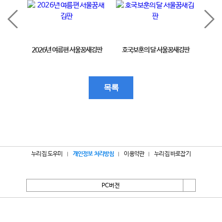
2026년 여름편 서울꿈새김판
호국보훈의 달 서울꿈새김판
제11
목록
누리집 도우미
개인정보 처리방침
이용약관
누리집 바로잡기
PC버전
서울특별시