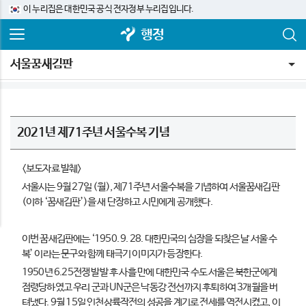
이 누리집은 대한민국 공식 전자정부 누리집입니다.
행정
서울꿈새김판
2021년 제71주년 서울수복 기념
<보도자료 발췌>
서울시는 9월 27일 (월), 제71주년 서울수복을 기념하여 서울꿈새김판
(이하 ‘꿈새김판’)을 새 단장하고 시민에게 공개했다.
이번 꿈새김판에는 ‘1950. 9. 28. 대한민국의 심장을 되찾은 날 서울 수
복’ 이라는 문구와 함께 태극기 이미지가 등장한다.
1950년 6.25전쟁 발발 후 사흘 만에 대한민국 수도 서울은 북한군에게
점령당하였고 우리 군과 UN군은 낙동강 전선까지 후퇴하여 3개월을 버
텨냈다. 9월 15일 인천상륙작전의 성공을 계기로 전세를 역전시켰고, 이