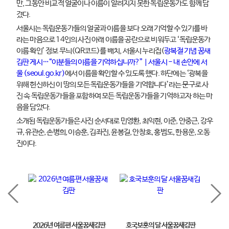
만, 그동안 비교적 얼굴이나 이름이 알려지지 못한 독립운동가도 함께 담
겼다.
서울시는 독립운동가들의 얼굴과 이름을 보다 오래 기억할 수 있기를 바
라는 마음으로 14인의 사진 아래 이름을 공란으로 비워두고 ‘독립운동가
이름 확인’ 정보 무늬(QR코드)를 배치, 서울시 누리집(
광복절 기념 꿈새
김판 게시…“이분들의 이름을 기억하십니까?” | 서울시 - 내 손안에 서
울 (seoul.go.kr)
에서 이름을 확인할 수 있도록 했다. 하단에는 ‘광복을
위해 헌신하신 이 땅의 모든 독립운동가들을 기억합니다’라는 문구로 사
진 속 독립운동가들을 포함하여 모든 독립운동가들을 기억하고자 하는 마
음을 담았다.
소개된 독립운동가들은 사진 순서대로 민영환, 최익현, 이준, 안중근, 강우
규, 유관순, 손병희, 이승훈, 김좌진, 윤봉길, 안창호, 홍범도, 한용운, 오동
진이다.
2026년 여름편 서울꿈새김판
호국보훈의 달 서울꿈새김판
제11