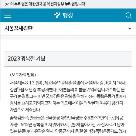
이 누리집은 대한민국 공식 전자정부 누리집입니다.
행정
서울꿈새김판
2023 광복절 기념
<보도자료 발췌>
서울시는 8. 13.(일), 제78주년 광복절을 맞아 서울꿈새김판(이하 ‘꿈새
김판’)을 새 단장 후 공개했다. ‘이분들의 이름을 기억하십니까?’라는 문
구가 눈길을 끄는 이번 꿈새김판은 광복을 위해 헌신한 독립운동가들에게
감사를 표하고 기억하고자 하는 의도에서 이들의 얼굴과 이름이 담긴 디
자인으로 제작됐다.
꿈새김판 속 인물들은 건국훈장 대한민국장을 수훈한 33인의 독립유공
자 중 1945년 광복을 미처 맞이하지 못한 채 돌아가신, 사진 자료가 남아
있는 분들이다. 유관순 열사, 안중근 의사 등 잘 알려진 독립운동가도 있지