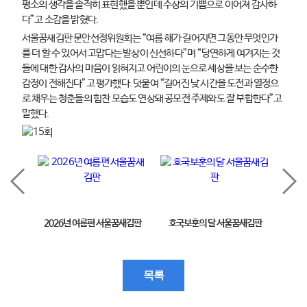
평소의 생각을 솔직히 표현했을 뿐인데 수상의 기쁨으로 이어져 감사하
다”고 소감을 밝혔다.
서울꿈새김판 문안선정위원회는 “여름 해가 길어지면 그동안 무엇인가
를 더 할 수 있어서 고맙다는 발상이 신선하다”며 “당연하게 여겨지는 것
들에 대한 감사의 마음이 읽혀지고 어린이의 눈으로 세상을 보는 순수한
감정이 전해진다”고 평가했다. 덧붙여 “길어진 낮 시간을 도전과 열정으
로 채우는 청춘들의 힘찬 모습도 연상돼 공모전 주제와도 잘 부합한다”고
말했다.
2026년 여름편 서울꿈새김판
호국보훈의 달 서울꿈새김판
제11
목록