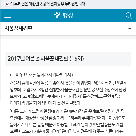
이 누리집은 대한민국 공식 전자정부 누리집입니다.
행정
서울꿈새김판
2017년 여름편 서울꿈새김판 (15회)
< 고마워요, 해님 늦게까지 기다려줘서 >
서울시 꿈새김판이 여름을 맞아 새 옷을 갈아입었다. 서울시는 지난 6월 5
일부터 12일까지 8일간 진행한 서울꿈새김판 문안 공모전 수상작에 남정
모씨의 ‘고마워요, 해님 늦게까지 기다려줘서’를 선정하고, 문안에 맞는
이미지 작업을 거쳐 시민에게 첫 선을 보였다.
‘여름, 그대의 도전과 열정에 귀 기울이는 시간’을 주제로 펼쳐진 이번 공
모전에서 대상을 수상한 남정모 씨는 “하루하루 해가 길어지는데, 집으로
돌아가거나 다른 볼일 때문에 이동할 때 해가 남아있으면 발걸음도 가볍
고 왠지 모르게 기분이 좋다”며 “길어진 낮시간은 해가 주는 선물이라는