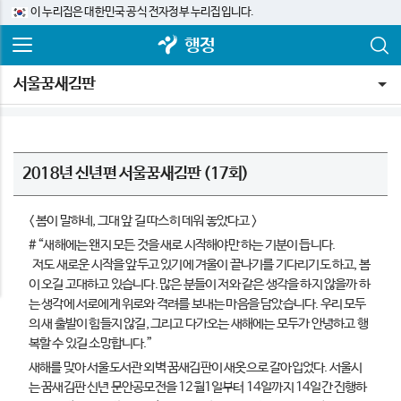
이 누리집은 대한민국 공식 전자정부 누리집입니다.
행정
서울꿈새김판
2018년 신년편 서울꿈새김판 (17회)
< 봄이 말하네, 그대 앞 길 따스히 데워 놓았다고 >
# “새해에는 왠지 모든 것을 새로 시작해야만 하는 기분이 듭니다.
저도 새로운 시작을 앞두고 있기에 겨울이 끝나기를 기다리기도 하고, 봄
이 오길 고대하고 있습니다. 많은 분들이 저와 같은 생각을 하지 않을까 하
는 생각에 서로에게 위로와 격려를 보내는 마음을 담았습니다. 우리 모두
의 새 출발이 힘들지 않길, 그리고 다가오는 새해에는 모두가 안녕하고 행
복할 수 있길 소망합니다.”
새해를 맞아 서울도서관 외벽 꿈새김판이 새옷으로 갈아입었다. 서울시
는 꿈새김판 신년 문안공모전을 12월1일부터 14일까지 14일간 진행하