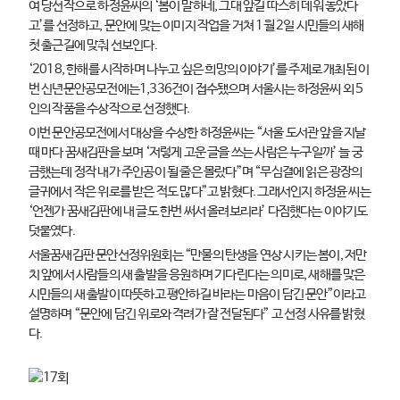
여 당선작으로 하정윤씨의 ‘봄이 말하네, 그대 앞길 따스히 데워 놓았다
고’를 선정하고, 문안에 맞는 이미지 작업을 거쳐 1월 2일 시민들의 새해
첫 출근길에 맞춰 선보인다.
‘2018, 한해를 시작하며 나누고 싶은 희망의 이야기’를 주제로 개최된 이
번 신년문안공모전에는1,336건이 접수됐으며 서울시는 하정윤씨 외 5
인의 작품을 수상작으로 선정했다.
이번 문안공모전에서 대상을 수상한 하정윤씨는 “서울 도서관 앞을 지날
때 마다 꿈새김판을 보며 ‘저렇게 고운 글을 쓰는 사람은 누구일까’ 늘 궁
금했는데 정작 내가 주인공이 될 줄은 몰랐다”며 “무심결에 읽은 광장의
글귀에서 작은 위로를 받은 적도 많다”고 밝혔다. 그래서인지 하정윤 씨는
‘언젠가 꿈새김판에 내 글도 한번 써서 올려보리라’ 다짐했다는 이야기도
덧붙였다.
서울꿈새김판 문안선정위원회는 “만물의 탄생을 연상 시키는 봄이, 저만
치 앞에서 사람들의 새 출발을 응원하며 기다린다는 의미로, 새해를 맞은
시민들의 새 출발이 따뜻하고 평안하길 바라는 마음이 담긴 문안”이라고
설명하며 “문안에 담긴 위로와 격려가 잘 전달된다” 고 선정 사유를 밝혔
다.