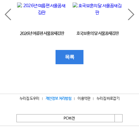
2026년 여름편 서울꿈새김판
호국보훈의 달 서울꿈새김판
제11
목록
누리집 도우미
개인정보 처리방침
이용약관
누리집 바로잡기
PC버전
서울특별시