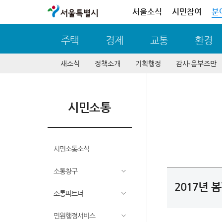
서울특별시
서울소식
시민참여
분
주택
경제
교통
환경
새소식
정책소개
기획행정
감사∙옴부즈만
시민소통
시민소통소식
소통창구
2017년 
소통파트너
민원행정서비스