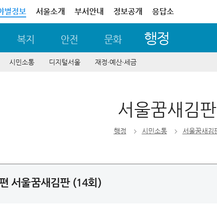
야별정보
서울소개
부서안내
정보공개
응답소
행정
복지
안전
문화
시민소통
디지털서울
재정∙예산∙세금
서울꿈새김판
행정
시민소통
서울꿈새김
봄편 서울꿈새김판 (14회)