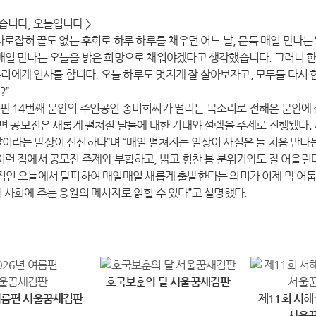
습니다, 오늘입니다 >
 사로잡혀 끝도 없는 후회로 하루 하루를 채우던 어느 날, 문득 매일 만나는 
매일 만나는 오늘을 밝은 희망으로 채워야겠다고 생각했습니다. 그러니 
우리에게 인사를 합니다. 오늘 하루도 멋지게 잘 살아보자고, 모두들 다시
?”
 14번째 문안의 주인공인 송미희씨가 떨리는 목소리로 전해온 문안에
봄편 공모전은 새롭게 펼쳐질 날들에 대한 기대와 설렘을 주제로 진행됐다
이라는 발상이 신선하다”며 “매일 펼쳐지는 일상이 사실은 늘 처음 만나는
이런 점에서 공모전 주제와 부합하고, 밝고 힘찬 봄 분위기와도 잘 어울린
적인 오늘에서 탈피하여 매일매일 새롭게 출발한다는 의미가 이제 막 어둡
 사회에 주는 응원의 메시지로 읽힐 수 있다”고 설명했다.
호국보훈의 달 서울꿈새김판
 여름편 서울꿈새김판
제11회 서해
서울