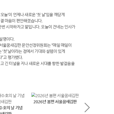
‘오늘’이 언제나 새로운 ‘첫 날’임을 깨닫게
한결 마음이 편안해졌습니다.
 한번 시작하자고 말입니다. 오늘이 건네는 인사가
 설명이다.
. 서울꿈새김판 문안선정위원회는 “매일 매일이
 ‘첫’날이라는 점에서 기대와 설렘이 있게
다”고 평가했다.
고 긴 터널을 지나 새로운 시대를 향한 발걸음을
2026년 봄편 서울꿈새김판
수호의 날 기념
2026년 3
꿈새김판
서울꿈새