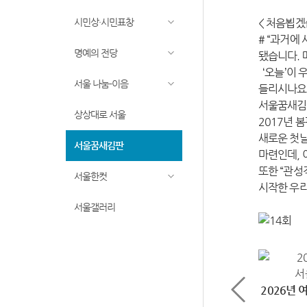
시민상·시민표창
< 처음뵙겠
# “과거에
명예의 전당
됐습니다. 
‘오늘’이 
서울 나눔-이음
들리시나요
서울꿈새김판
상상대로 서울
2017년 
새로운 첫날
서울꿈새김판
마련인데, 
또한 “관성
서울한컷
시작한 우리
서울갤러리
2026년