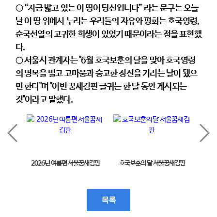
○ “지금 밟고 있는 이 땅이 당신입니다” 라는 문구는 오늘
날 이 땅 위에서 누리는 우리들의 자유와 평화는 호국영령,
순국선열의 고귀한 희생이 있었기 때문이라는 점을 표현했
다.
○ 서울시 관계자는 "6월 호국보훈의 달을 맞아 호국영령
의 명복을 빌고 고마움과 숭고한 정신을 기리는 날이 됐으
면 한다"며 "이번 꿈새김판 글귀는 한 달 동안 게시되는
것"이라고 말했다.
2026년 여름편 서울꿈새김판
호국보훈의 달 서울꿈새김판
제11
목록