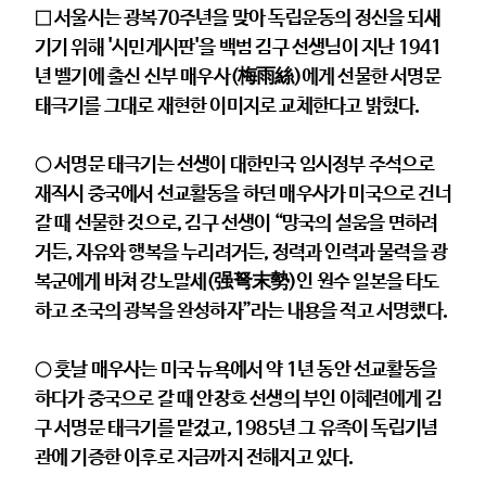
□ 서울시는 광복70주년을 맞아 독립운동의 정신을 되새
기기 위해 '시민게시판'을 백범 김구 선생님이 지난 1941
년 벨기에 출신 신부 매우사(梅雨絲)
에게 선물한 서명문
태극기를 그대로 재현한 이미지로 교체한다고 밝혔다.
○ 서명문 태극기는 선생이 대한민국 임시정부 주석으로
재직시 중국에서 선교활동을 하던 매우사가 미국으로 건너
갈 때 선물한 것으로, 김구 선생이 “망국의 설움을 면하려
거든, 자유와 행복을 누리려거든, 정력과 인력과 물력을 광
복군에게 바쳐 강노말세(强弩末勢)
인 원수 일본을 타도
하고 조국의 광복을 완성하자”라는 내용을 적고 서명했다.
○ 훗날 매우사는 미국 뉴욕에서 약 1년 동안 선교활동을
하다가 중국으로 갈 때 안창호 선생의 부인 이혜련에게 김
구 서명문 태극기를 맡겼고, 1985년 그 유족이 독립기념
관에 기증한 이후로 지금까지 전해지고 있다.