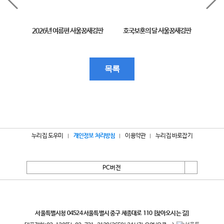
2026년 여름편 서울꿈새김판
호국보훈의 달 서울꿈새김판
제11
목록
누리집 도우미
개인정보 처리방침
이용약관
누리집 바로잡기
PC버전
서울특별시
서울특별시청 04524 서울특별시 중구 세종대로 110
[찾아오시는 길]