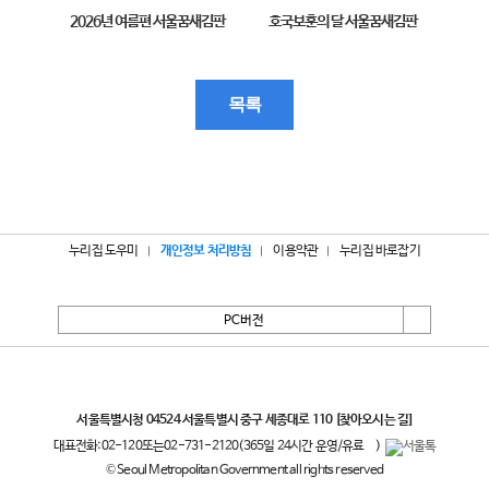
2026년 여름편 서울꿈새김판
호국보훈의 달 서울꿈새김판
제11
목록
누리집 도우미
개인정보 처리방침
이용약관
누리집 바로잡기
PC버전
서울특별시
서울특별시청 04524 서울특별시 중구 세종대로 110
[찾아오시는 길]
대표전화:
02-120
또는
02-731-2120
(365일 24시간 운영/유료
)
© Seoul Metropolitan Government all rights reserved