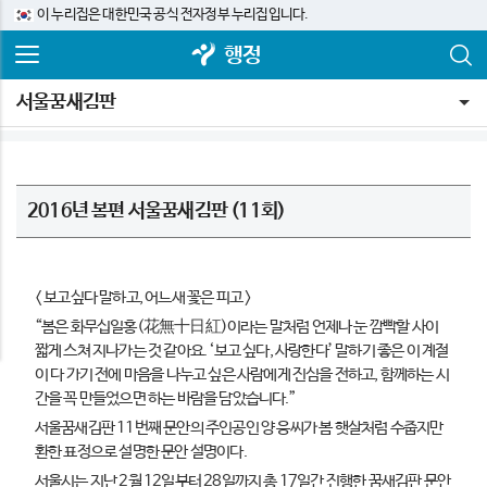
이 누리집은 대한민국 공식 전자정부 누리집입니다.
행정
서울꿈새김판
2016년 봄편 서울꿈새김판 (11회)
< 보고싶다 말하고, 어느새 꽃은 피고 >
“봄은 화무십일홍(花無十日紅)이라는 말처럼 언제나 눈 깜빡할 사이
짧게 스쳐 지나가는 것 같아요. ‘보고 싶다, 사랑한다’ 말하기 좋은 이 계절
이 다 가기 전에 마음을 나누고 싶은 사람에게 진심을 전하고, 함께하는 시
간을 꼭 만들었으면 하는 바람을 담았습니다.”
서울꿈새김판 11번째 문안의 주인공인 양 웅씨가 봄 햇살처럼 수줍지만
환한 표정으로 설명한 문안 설명이다.
서울시는 지난 2월 12일부터 28일까지 총 17일간 진행한 꿈새김판 문안