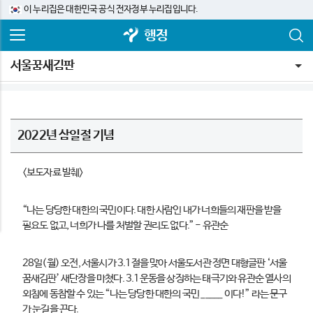
이 누리집은 대한민국 공식 전자정부 누리집입니다.
행정
서울꿈새김판
2022년 삼일절 기념
<보도자료 발췌>
“
나는 당당한 대한의 국민이다
.
대한 사람인 내가 너희들의 재판을 받을
필요도 없고
,
너희가 나를 처벌할 권리도 없다
.” -
유관순
28일(월) 오전, 서울시가 3.1절을 맞아 서울도서관 정면 대형글판 ‘서울
꿈새김판’ 새단장을 마쳤다. 3.1운동을 상징하는 태극기와 유관순 열사의
외침에 동참할 수 있는 “나는 당당한 대한의 국민 _____ 이다!” 라는 문구
가 눈길을 끈다.