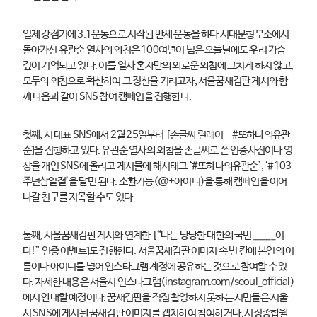
일제 강점기에 3.1운동으로 시작된 만세 운동을 하다 서대문형무소에서
돌아가신 유관순 열사의 외침은 100여년이 넘은 오늘날에도 우리 가슴
깊이 기억되고 있다. 이를 열사 혼자만의 외로운 외침에 그치게 하지 않고,
모두의 외침으로 확산하여 그 정신을 기리고자, 서울꿈새김판 게시와 함
께 다음과 같이 SNS 참여 캠페인을 진행한다.
첫째, 시 대표 SNS에서 2월 25일부터 [손글씨 릴레이 - #또하나의유관
순]을 진행하고 있다. 유관순 열사의 외침을 손글씨로 쓴 인증사진이나 영
상을 개인 SNS에 올리고 게시물에 해시태그 ‘#또하나의유관순’, ‘#103
주년삼일절’을 달면 된다. 소환기능(@+아이디)을 통해 캠페인을 이어
나갈 친구를 지목할 수도 있다.
둘째, 서울꿈새김판 게시와 연계한 [“나는 당당한 대한의 국민 _____이
다!” 인증 이벤트]도 진행한다. 서울꿈새김판 이미지 속 빈 칸에 본인의 이
름이나 아이디를 넣어 인스타그램 계정에 공유하는 것으로 참여할 수 있
다. 자세한 내용은 서울시 인스타그램(instagram.com/seoul_official)
에서 안내할 예정이다. 꿈새김판을 직접 촬영하지 못하는 시민들은 서울
시 SNS에 게시된 꿈새김판 이미지를 캡처하여 참여하거나, 시정종합월