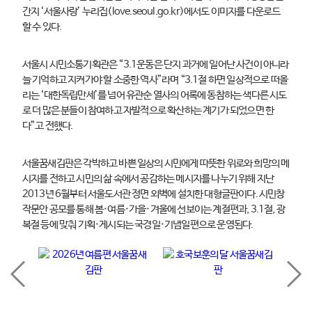
간지 ‘서울사랑’ 누리집(love.seoul.go.kr)에서도 이미지를 다운로드
할 수 있다.
서울시 시민소통기획관은 “3.1운동은 단지 과거에 일어난 사건이 아니라
늘 기억하고 지켜가야 할 소중한 역사”라며 “3.1절 하면 일상적으로 떠올
리는 ‘대한독립만세’를 넘어 유관순 열사의 어록에 동참하는 색다른 시도
로 더 많은 분들이 참여하고 자발적으로 확산하는 계기가 되었으면 한
다”고 전했다.
서울꿈새김판은 각박하고 바쁜 일상의 시민에게 따뜻한 위로와 희망의 메
시지를 전하고 시민의 삶 속에서 공감하는 메시지를 나누기 위해 지난
2013년 6월부터 서울도서관 정면 외벽에 설치한 대형글판이다. 시민창
작문안 공모를 통해 봄·여름·가을·겨울에 선보이는 계절편과, 3.1절, 광
복절 등에 맞춰 기획·게시되는 국경일·기념일편으로 운영된다.