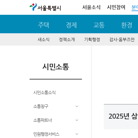
서울특별시
서울소식
시민참여
분
주택
경제
교통
환경
새소식
정책소개
기획행정
감사∙옴부즈만
시민소통
시민소통소식
소통창구
2025년
소통파트너
민원행정서비스