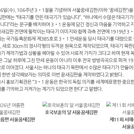
6일(수), 106주년 3‧1절을 기념하여 서울꿈새김판(이하 ‘꿈새김판’)
판에는 “태극기를 만든 태극기가 있습니다”, “하나에서 수많은 태극기가
다”라는 문구를 배치하여 3‧1 운동에 담긴 정신과 마음을 기억하고 
새김판 전면에 펄럭이는 태극기 이미지와 함께 좌측 전면에 1919년 3‧
는 국가등록문화재 제385호로 3‧1 만세운동 당시 태극기를 대량으로 찍
m, 세로 30cm의 정사각형의 두꺼운 원목으로 제작되었으며, 태극기 목
기 제작기법과 상황을 헤아릴 수 있어 사료적 가치가 크다고 하며 현재 
은 그날 하루에 그친 만세 운동이 아니라 이후 전국 방방곡곡으로 퍼져 191
로 이어졌다. 서울시는 하나의 태극기 목판에서 수많은 태극기가 만들어
 한번 생각해보자는 의미로 이번 꿈새김판을 제작하였다고 밝혔다.
시 홍보기획관은 “3‧1 운동은 한국의 독립 의지를 세계에표명한 중요한
를 기억하고 지켜가는 계기가 되었으면 한다”고 말했다.
호국보훈의 달 서울꿈새김판
 여름편 서울꿈새김판
제11회 서해
서울