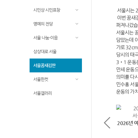
시민상·시민표창
서울시는 2
이번 꿈새김
명예의 전당
퍼져나갔습니
서울시는 꿈
서울 나눔-이음
담았는데 이
가로 32c
상상대로 서울
당시의 태극
3‧1 운동
서울꿈새김판
만세 운동으
의미를 다시
서울한컷
민수홍 서울
운동의 가치
서울갤러리
2026년