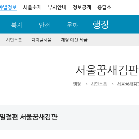
야별정보
서울소개
부서안내
정보공개
응답소
행정
복지
안전
문화
시민소통
디지털서울
재정∙예산∙세금
서울꿈새김판
행정
시민소통
서울꿈새김
 삼일절편 서울꿈새김판