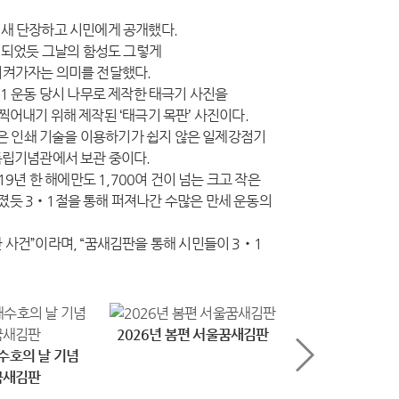
을 새 단장하고 시민에게 공개했다.
 되었듯 그날의 함성도 그렇게
지켜가자는 의미를 전달했다.
1 운동 당시 나무로 제작한 태극기 사진을
어내기 위해 제작된 ‘태극기 목판’ 사진이다.
판은 인쇄 기술을 이용하기가 쉽지 않은 일제강점기
독립기념관에서 보관 중이다.
9년 한 해에만도 1,700여 건이 넘는 크고 작은
졌듯 3‧1절을 통해 퍼져나간 수많은 만세 운동의
 사건”이라며, “꿈새김판을 통해 시민들이 3‧1
2026년 봄편 서울꿈새김판
수호의 날 기념
2026년 3
꿈새김판
서울꿈새