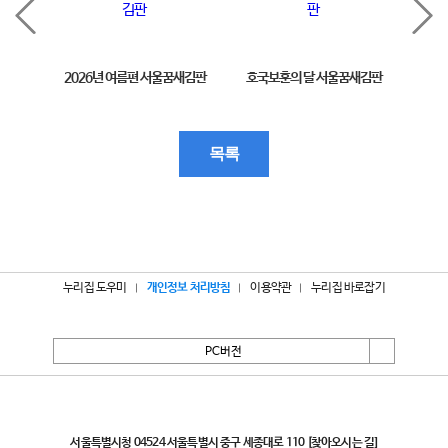
2026년 여름편 서울꿈새김판
호국보훈의 달 서울꿈새김판
제11
목록
누리집 도우미
개인정보 처리방침
이용약관
누리집 바로잡기
PC버전
서울특별시
서울특별시청 04524 서울특별시 중구 세종대로 110
[찾아오시는 길]