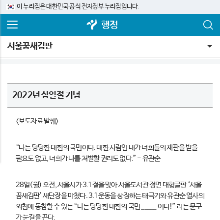
이 누리집은 대한민국 공식 전자정부 누리집입니다.
행정
서울꿈새김판
2022년 삼일절 기념
<보도자료 발췌>
“
나는 당당한 대한의 국민이다
.
대한 사람인 내가 너희들의 재판을 받을
필요도 없고
,
너희가 나를 처벌할 권리도 없다
.” -
유관순
28일(월) 오전, 서울시가 3.1절을 맞아 서울도서관 정면 대형글판 ‘서울
꿈새김판’ 새단장을 마쳤다. 3.1운동을 상징하는 태극기와 유관순 열사의
외침에 동참할 수 있는 “나는 당당한 대한의 국민 _____ 이다!” 라는 문구
가 눈길을 끈다.