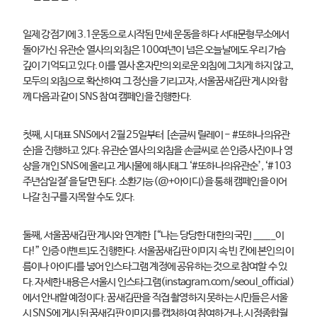
일제 강점기에 3.1운동으로 시작된 만세 운동을 하다 서대문형무소에서
돌아가신 유관순 열사의 외침은 100여년이 넘은 오늘날에도 우리 가슴
깊이 기억되고 있다. 이를 열사 혼자만의 외로운 외침에 그치게 하지 않고,
모두의 외침으로 확산하여 그 정신을 기리고자, 서울꿈새김판 게시와 함
께 다음과 같이 SNS 참여 캠페인을 진행한다.
첫째, 시 대표 SNS에서 2월 25일부터 [손글씨 릴레이 - #또하나의유관
순]을 진행하고 있다. 유관순 열사의 외침을 손글씨로 쓴 인증사진이나 영
상을 개인 SNS에 올리고 게시물에 해시태그 ‘#또하나의유관순’, ‘#103
주년삼일절’을 달면 된다. 소환기능(@+아이디)을 통해 캠페인을 이어
나갈 친구를 지목할 수도 있다.
둘째, 서울꿈새김판 게시와 연계한 [“나는 당당한 대한의 국민 _____이
다!” 인증 이벤트]도 진행한다. 서울꿈새김판 이미지 속 빈 칸에 본인의 이
름이나 아이디를 넣어 인스타그램 계정에 공유하는 것으로 참여할 수 있
다. 자세한 내용은 서울시 인스타그램(instagram.com/seoul_official)
에서 안내할 예정이다. 꿈새김판을 직접 촬영하지 못하는 시민들은 서울
시 SNS에 게시된 꿈새김판 이미지를 캡처하여 참여하거나, 시정종합월