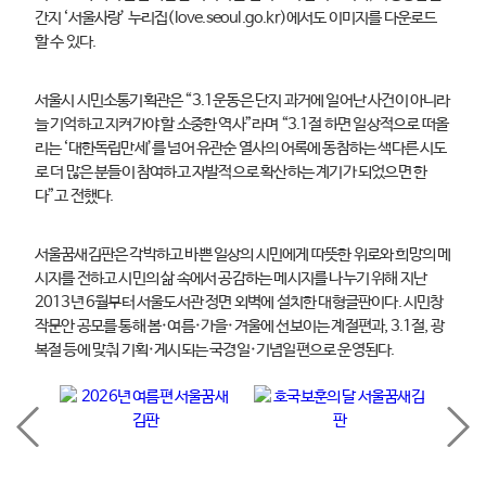
간지 ‘서울사랑’ 누리집(love.seoul.go.kr)에서도 이미지를 다운로드
할 수 있다.
서울시 시민소통기획관은 “3.1운동은 단지 과거에 일어난 사건이 아니라
늘 기억하고 지켜가야 할 소중한 역사”라며 “3.1절 하면 일상적으로 떠올
리는 ‘대한독립만세’를 넘어 유관순 열사의 어록에 동참하는 색다른 시도
로 더 많은 분들이 참여하고 자발적으로 확산하는 계기가 되었으면 한
다”고 전했다.
서울꿈새김판은 각박하고 바쁜 일상의 시민에게 따뜻한 위로와 희망의 메
시지를 전하고 시민의 삶 속에서 공감하는 메시지를 나누기 위해 지난
2013년 6월부터 서울도서관 정면 외벽에 설치한 대형글판이다. 시민창
작문안 공모를 통해 봄·여름·가을·겨울에 선보이는 계절편과, 3.1절, 광
복절 등에 맞춰 기획·게시되는 국경일·기념일편으로 운영된다.