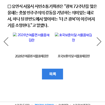
□ 유연식 서울시 시민소통기획관은 “광복 72주년을 맞은
올해는 촛불 민주주의의 감동을 기념하는 의미있는 해로
서, 하나 된 한반도에서 맞이하는 ‘더 큰 광복’이 이루어지
기를 소망한다.”고 말했다.
2026년 여름편 서울꿈새김판
호국보훈의 달 서울꿈새김판
제11
목록