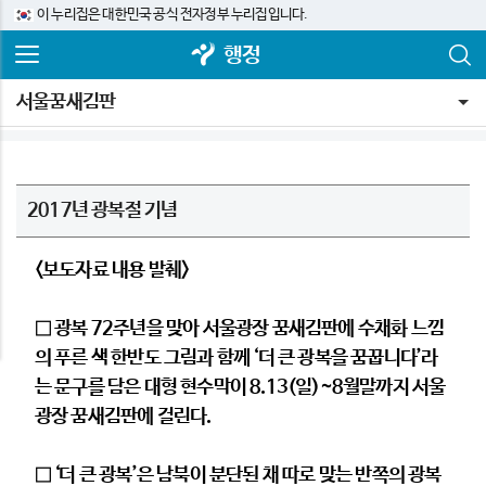
이 누리집은 대한민국 공식 전자정부 누리집입니다.
행정
서울꿈새김판
2017년 광복절 기념
<보도자료 내용 발췌>
□ 광복 72주년을 맞아 서울광장 꿈새김판에 수채화 느낌
의 푸른 색 한반도 그림과 함께 ‘더 큰 광복을 꿈꿉니다’라
는 문구를 담은 대형 현수막이 8.13(일)~8월말까지 서울
광장 꿈새김판에 걸린다.
□ ‘더 큰 광복’은 남북이 분단된 채 따로 맞는 반쪽의 광복