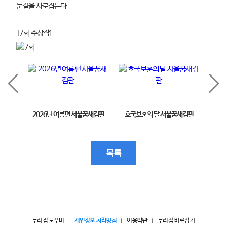
눈길을 사로잡는다.
[7회 수상작]
2026년 여름편 서울꿈새김판
호국보훈의 달 서울꿈새김판
제11
목록
누리집 도우미
개인정보 처리방침
이용약관
누리집 바로잡기