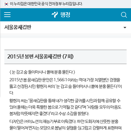
이 누리집은 대한민국 공식 전자정부 누리집입니다.
행정
서울꿈새김판
2015년 봄편 서울꿈새김판 (7회)
< 눈 감고 숨 들이마시니 볼에 분홍 물든다 >
2015년 봄 꿈새김판 문안은 1,566:1이라는 역대 가장 치열했던 경쟁을
뚫고 선정된 시민 황현지 씨의 '눈 감고 숨 들이마시니 볼에 분홍 물든다'이
다.
황현지 씨는 "꿈새김판을 통해 내가 생각한 글귀를 시민과 함께 공유할 수
있어 올해는 더욱 특별한 봄으로 기억될 것 같다"며 "사람들 모두의 마음도
봄처럼 따뜻해지면 좋겠다"라고 수상 소감을 밝혔다.
디자인은 ㈜이노션의 재능기부로 이뤄졌다. 하얀 도화지에 산뜻한 분홍
물이 떨어져 번지는 모양으로 봄날의 설렘을 싱그럽고 강렬하게 표현하여