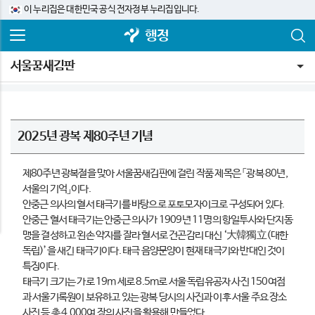
이 누리집은 대한민국 공식 전자정부 누리집입니다.
행정
서울꿈새김판
2025년 광복 제80주년 기념
제80주년 광복절을 맞아 서울꿈새김판에 걸린 작품 제목은 「광복 80년,
서울의 기억」이다.
안중근 의사의 혈서 태극기를 바탕으로 포토모자이크로 구성되어 있다.
안중근 혈서 태극기는 안중근 의사가 1909년 11명의 항일투사와 단지동
맹을 결성하고 왼손 약지를 잘라 혈서로 건곤감리 대신 ‘大韓獨立(대한
독립)’을 새긴 태극기이다. 태극 음양문양이 현재 태극기와 반대인 것이
특징이다.
태극기 크기는 가로 19m 세로 8.5m로 서울 독립유공자 사진 150여점
과 서울기록원이 보유하고 있는 광복 당시의 사진과 이후 서울 주요 장소
사진 등 총 4,000여 장의 사진을 활용해 만들었다.