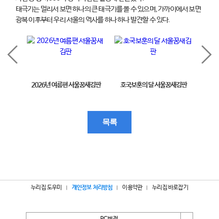
태극기는 멀리서 보면 하나의 큰 태극기를 볼 수 있으며, 가까이에서 보면
광복 이후부터 우리 서울의 역사를 하나 하나 발견할 수 있다.
2026년 여름편 서울꿈새김판
호국보훈의 달 서울꿈새김판
제11
목록
누리집 도우미
개인정보 처리방침
이용약관
누리집 바로잡기
PC버전