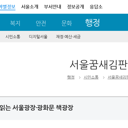
야별정보
서울소개
부서안내
정보공개
응답소
행정
복지
안전
문화
시민소통
디지털서울
재정∙예산∙세금
서울꿈새김판
행정
시민소통
서울꿈새김
책읽는 서울광장·광화문 책광장