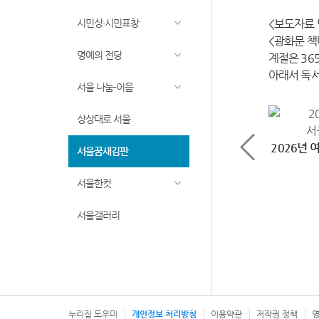
시민상·시민표창
<보도자료 
<광화문 책
명예의 전당
계절은 36
아래서 독서
서울 나눔-이음
상상대로 서울
2026년
서울꿈새김판
서울한컷
서울갤러리
누리집 도우미
개인정보 처리방침
이용약관
저작권 정책
영