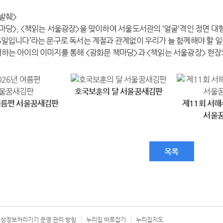
발췌>
마당>, <책읽는 서울광장>을 맞이하여 서울도서관의 ‘얼굴’격인 정면 대
5일입니다’라는 문구로 독서는 계절과 관계없이 우리가 늘 함께해야 할 일
하는 아이의 이미지를 통해 <광화문 책마당>과 <책읽는 서울광장> 현장
호국보훈의 달 서울꿈새김판
 여름편 서울꿈새김판
제11회 서해
서울
목록
상정보처리기기 운영·관리 방침
누리집 바로잡기
누리집지도
서울시 카