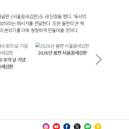
형글판 <서울꿈새김판>도 새 단장을 했다. ‘독서의
상이라는 메시지를 전달한다. 또한 들판의 큰 책
의 분위기를 더욱 청량하게 만들어줄 것이다.
2026년 봄편 서울꿈새김판
수호의 날 기념
2026년 3
꿈새김판
서울꿈새
카오톡 채널 추가