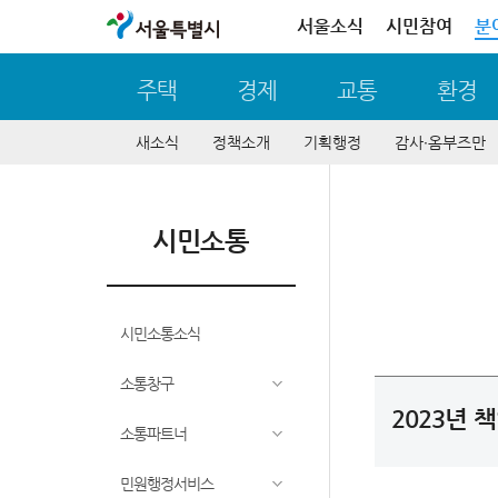
서울특별시
서울소식
시민참여
분
주택
경제
교통
환경
새소식
정책소개
기획행정
감사∙옴부즈만
시민소통
시민소통소식
소통창구
2023년 
소통파트너
민원행정서비스