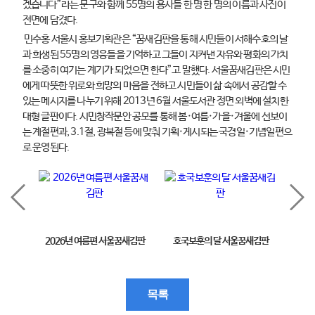
겠습니다”라는 문구와 함께 55명의 용사들 한 명 한 명의 이름과 사진이
전면에 담겼다.
민수홍 서울시 홍보기획관은 “꿈새김판을 통해 시민들이 서해수호의 날
과 희생된 55명의 영웅들을 기억하고 그들이 지켜낸 자유와 평화의 가치
를 소중히 여기는 계기가 되었으면 한다”고 말했다. 서울꿈새김판은 시민
에게 따뜻한 위로와 희망의 마음을 전하고 시민들이 삶 속에서 공감할 수
있는 메시지를 나누기 위해 2013년 6월 서울도서관 정면 외벽에 설치한
대형 글판이다. 시민창작문안 공모를 통해 봄·여름·가을·겨울에 선보이
는 계절편과, 3.1절, 광복절 등에 맞춰 기획·게시되는 국경일·기념일편으
로 운영된다.
2026년 여름편 서울꿈새김판
호국보훈의 달 서울꿈새김판
제11
목록