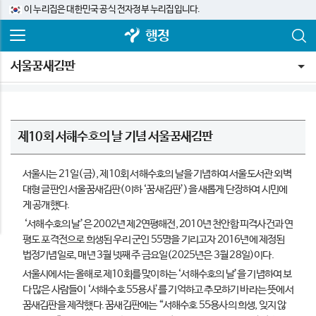
이 누리집은 대한민국 공식 전자정부 누리집입니다.
행정
서울꿈새김판
제10회 서해수호의 날 기념 서울꿈새김판
서울시는 21일(금), 제10회 서해수호의 날을 기념하여 서울도서관 외벽
대형 글판인 서울꿈새김판(이하 ‘꿈새김판’)을 새롭게 단장하여 시민에
게 공개했다.
‘서해수호의 날’은 2002년 제2연평해전, 2010년 천안함 피격사건과 연
평도 포격전으로 희생된 우리 군인 55명을 기리고자 2016년에 제정된
법정기념일로, 매년 3월 넷째 주 금요일(2025년은 3월 28일)이다.
서울시에서는 올해로 제10회를 맞이하는 ‘서해수호의 날’을 기념하여 보
다 많은 사람들이 ‘서해수호 55용사’를 기억하고 추모하기 바라는 뜻에서
꿈새김판을 제작했다. 꿈새김판에는 “서해수호 55용사의 희생, 잊지 않