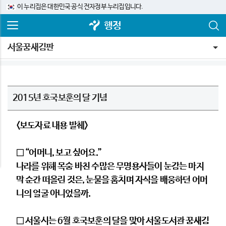
이 누리집은 대한민국 공식 전자정부 누리집입니다.
행정
서울꿈새김판
2015년 호국보훈의 달 기념
<보도자료 내용 발췌>
□ “어머니, 보고 싶어요.”
나라를 위해 목숨 바친 수많은 무명용사들이 눈감는 마지
막 순간 떠올린 것은, 눈물을 훔치며 자식을 배웅하던 어머
니의 얼굴 아니었을까.
□ 서울시는 6월 호국보훈의 달을 맞아 서울도서관 꿈새김