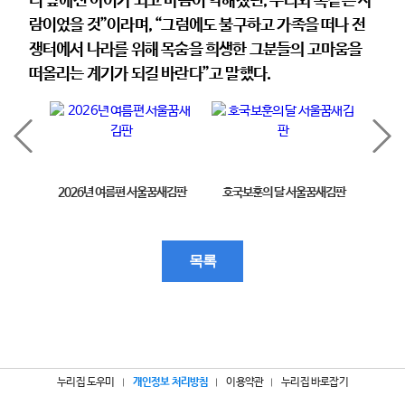
니 앞에선 아이가 되고 마음이 약해졌던, 우리와 똑같은 사
람이었을 것”이라며, “그럼에도 불구하고 가족을 떠나 전
쟁터에서 나라를 위해 목숨을 희생한 그분들의 고마움을
떠올리는 계기가 되길 바란다”고 말했다.
2026년 여름편 서울꿈새김판
호국보훈의 달 서울꿈새김판
제11
목록
누리집 도우미
개인정보 처리방침
이용약관
누리집 바로잡기