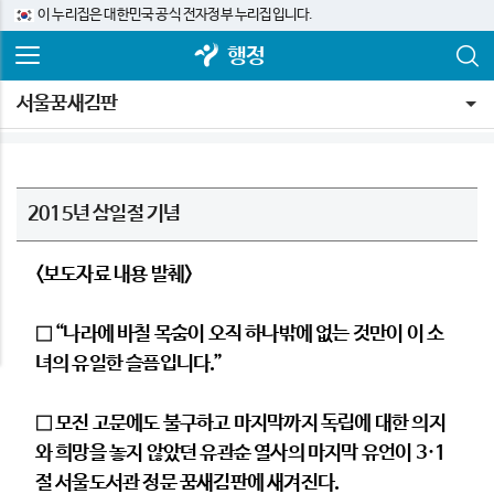
이 누리집은 대한민국 공식 전자정부 누리집입니다.
행정
서울꿈새김판
2015년 삼일절 기념
<보도자료 내용 발췌>
□ “나라에 바칠 목숨이 오직 하나밖에 없는 것만이 이 소
녀의 유일한 슬픔입니다.”
□ 모진 고문에도 불구하고 마지막까지 독립에 대한 의지
와 희망을 놓지 않았던 유관순 열사의 마지막 유언이 3·1
절 서울도서관 정문 꿈새김판에 새겨진다.