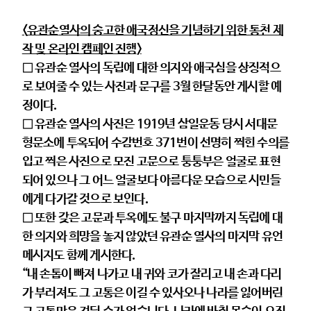
<
유
관순
열사의 숭고한 애국정신을 기념하기 위한 통천 제
작 및 온라인 캠페인 진행
>
□ 유관순 열사의 독립에 대한 의지와 애국심을 상징적으
로 보여줄 수 있는 사진과 문구를 3월 한달동안 게시할 예
정이다.
□ 유관순 열사의 사진은 1919년 삼일운동 당시 서대문
형문소에 투옥되어 수감번호 371번이 선명히 찍힌 수의를
입고 찍은 사진으로 모진 고문으로 퉁퉁부은 얼굴로 표현
되어 있으나 그 어느 얼굴보다 아름다운 모습으로 시민들
에게 다가갈 것으로 보인다.
□ 또한 갖은 고문과 투옥에도 불구 마지막까지 독립에 대
한 의지와 희망을 놓지 않았던 유관순 열사의 마지막 유언
메시지도 함께 게시한다.
“내 손톱이 빠져 나가고 내 귀와 코가 잘리고 내 손과 다리
가 부러져도 그 고통은 이길 수 있사오나 나라를 잃어버린