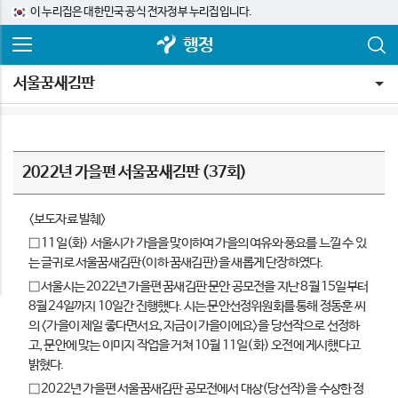
이 누리집은 대한민국 공식 전자정부 누리집입니다.
행정
서울꿈새김판
2022년 가을편 서울꿈새김판 (37회)
<보도자료 발췌>
□ 11일(화) 서울시가 가을을 맞이하여 가을의 여유와 풍요를 느낄 수 있
는 글귀로 서울꿈새김판(이하 꿈새김판)을 새롭게 단장하였다.
□ 서울시는 2022년 가을편 꿈새김판 문안 공모전을 지난 8월 15일부터
8월 24일까지 10일간 진행했다. 시는 문안선정위원회를 통해 정동훈 씨
의 <가을이 제일 좋다면서요, 지금이 가을이에요>을 당선작으로 선정하
고, 문안에 맞는 이미지 작업을 거쳐 10월 11일(화) 오전에 게시했다고
밝혔다.
□ 2022년 가을편 서울꿈새김판 공모전에서 대상(당선작)을 수상한 정