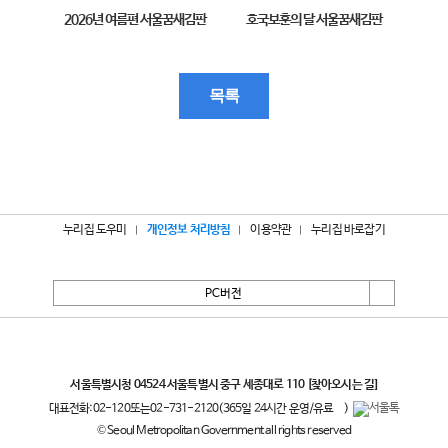
2026년 여름편 서울꿈새김판
호국보훈의 달 서울꿈새김판
제11
목록
누리집 도우미
개인정보 처리방침
이용약관
누리집 바로잡기
PC버전
서울특별시
서울특별시청 04524 서울특별시 중구 세종대로 110
[찾아오시는 길]
대표전화:
02-120
또는
02-731-2120
(365일 24시간 운영/유료
)
© Seoul Metropolitan Government all rights reserved