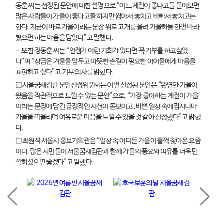
동훈 씨는 선정된 문안에 대한 설명으로 “어느 계절이 좋냐고들 물어보면
많은 사람들이 가을이 좋다고들 하지만 짧아서 놓치고 바빠서 놓치고는
한다. 지금이 바로 가을이라는 문장 위로 고개를 올려 가을하늘 한번 바라
봤으면 하는 마음을 담았다”고 말했다.
- 또한 정동훈 씨는 “언젠가 이런 기회가 있다면 꼭 기부를 하고싶었
다”며 “상금은 겨울을 앞두고 따뜻한 손길이 필요한 아이들에게 마음을
표현하고 싶다”고 기부 의사를 밝혔다.
□ 서울꿈새김판 문안선정위원회는 이번 선정된 문안은 “완연한 가을이
왔음을 직관적으로 느낄 수 있는 문안”으로, “가장 좋아하는 계절이 가을
이라는 문장에 담긴 긍정적인 시선이 돋보이고, 바쁜 일상 속에잠시나마
가을을 떠올리며 여유로운 마음을 느낄 수 있을 것 같아 선정했다”고 밝혔
다.
□ 최원석 서울시 홍보기획관은 “일상 속 어디든 가을이 훌쩍 찾아온 요즘
이다. 많은 시민들이 서울꿈새김판과 함께 가을의 풍요와 여유를 더욱 만
끽하셨으면 좋겠다”고 말했다.