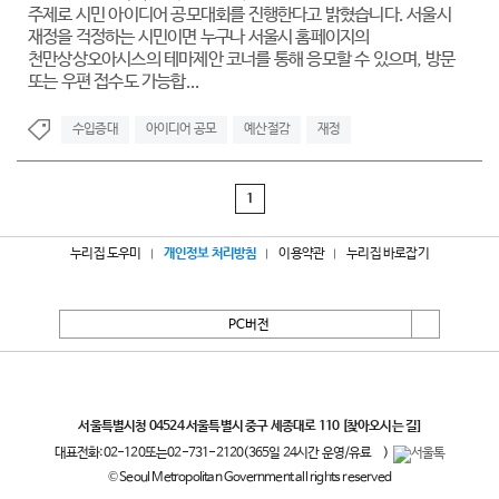
주제로 시민 아이디어 공모대회를 진행한다고 밝혔습니다. 서울시
재정을 걱정하는 시민이면 누구나 서울시 홈페이지의
천만상상오아시스의 테마제안 코너를 통해 응모할 수 있으며, 방문
또는 우편 접수도 가능합...
수입증대
아이디어 공모
예산절감
재정
1
누리집 도우미
개인정보 처리방침
이용약관
누리집 바로잡기
PC버전
서울특별시
서울특별시청 04524 서울특별시 중구 세종대로 110
[찾아오시는 길]
대표전화:
02-120
또는
02-731-2120
(365일 24시간 운영/유료
)
© Seoul Metropolitan Government all rights reserved