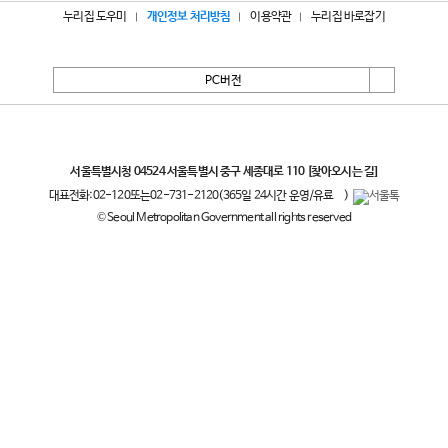
누리집 도우미
개인정보 처리방침
이용약관
누리집 바로잡기
PC버전
서울특별시
서울특별시청 04524 서울특별시 중구 세종대로 110
[찾아오시는 길]
대표전화:
02-120
또는
02-731-2120
(365일 24시간 운영/유료
)
© Seoul Metropolitan Government all rights reserved