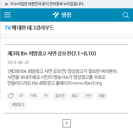
이 누리집은 대한민국 공식 전자정부 누리집입니다.
행정
TV
에 대한 태그클라우드
제3회 tbs 희망광고 사연 공모전(7.1~8.10)
2014-06-25
<제3회 tbs 희망광고 사연 공모전> 영상광고가 필요한 여러분의
사연을 보내주세요 시민의 방송 tbs가 영상광고를 무료로
만들어드려요 tbs 희망광고 홈페이지 www.tbscf.org
CF
TBS
TV
공모전
광고
시민
희망
희망광고
1