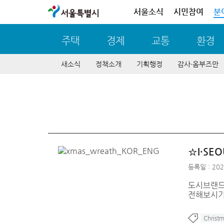
서울특별시
서울소식
시민참여
분
주택
경제
교통
환경
새소식
정책소개
기획행정
감사∙옴부즈만
☆I·SE
등록일 : 202
도시브랜드
전해보시기
Christ