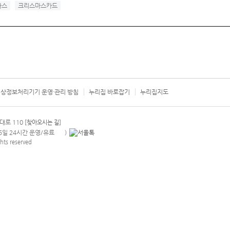
마스
크리스마스카드
상정보처리기기 운영·관리 방침
누리집 바로잡기
누리집지도
서울시 카
대로 110
[찾아오시는 길]
365일 24시간 운영/유료
)
안내팝업 열기
hts reserved