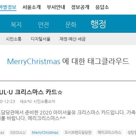
야별정보
서울소개
부서안내
정보공개
응답소
행정
복지
안전
문화
시민소통
디지털서울
재정∙예산∙세금
MerryChristmas
에 대한 태그클라우드
OUL·U 크리스마스 카드☆
0-12-23
새소식
/
시민소통소식
담당관에서 준비한 2020 아이서울유 크리스마스 카드입니다. 가족
를 바랍니다. 메리크리스마스^^
mas
ISEOULU
MerryChristmas
도시브랜드담당관
메리크리스마스
성탄