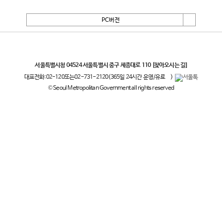
PC버전
서울특별시
서울특별시청 04524 서울특별시 중구 세종대로 110
[찾아오시는 길]
대표전화:
02-120
또는
02-731-2120
(365일 24시간 운영/유료
)
© Seoul Metropolitan Government all rights reserved