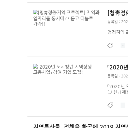
[청靑정
등록일 : 202
청정지역 
-
「202
등록일 : 202
「2020년 
〇 신규채용
-
지역특산물, 정책을 한곳에 2019 지