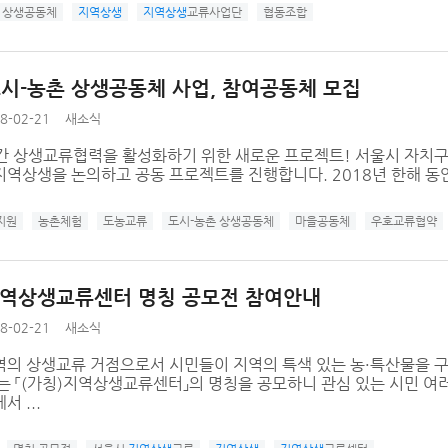
상생공동체
지역상생
지역상생
교류사업단
협동조합
 도시-농촌 상생공동체 사업, 참여공동체 모집
8-02-21
새소식
간 상생교류협력을 활성화하기 위한 새로운 프로젝트! 서울시 자치구 
지역상생을 논의하고 공동 프로젝트를 진행합니다. 2018년 한해 동안
지원
농촌체험
도농교류
도시-농촌 상생공동체
마을공동체
우호교류협약
지역상생교류센터 명칭 공모전 참여안내
8-02-21
새소식
역의 상생교류 거점으로서 시민들이 지역의 특색 있는 농·특산물을 
는 「(가칭)지역상생교류센터」의 명칭을 공모하니 관심 있는 시민 여러
서 ...