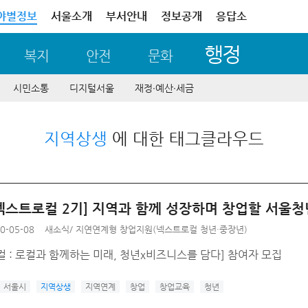
야별정보
서울소개
부서안내
정보공개
응답소
행정
복지
안전
문화
시민소통
디지털서울
재정∙예산∙세금
지역상생
에 대한 태그클라우드
0 넥스트로컬 2기] 지역과 함께 성장하며 창업할 서울
0-05-08
새소식
/
지연연계형 창업지원(넥스트로컬 청년·중장년)
 : 로컬과 함께하는 미래, 청년x비즈니스를 담다] 참여자 모집
서울시
지역상생
지역연계
창업
창업교육
청년