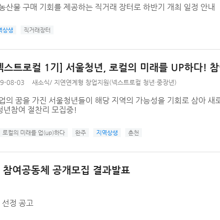
농산물 구매 기회를 제공하는 직거래 장터로 하반기 개최 일정 안내
역상생
직거래장터
 넥스트로컬 1기] 서울청년, 로컬의 미래를 UP하다! 
9-08-03
새소식
/
지연연계형 창업지원(넥스트로컬 청년·중장년)
창업의 꿈을 가진 서울청년들이 해당 지역의 가능성을 기회로 삼아 
청년참여 절찬리 모집중!
로컬의 미래를 업(up)하다
완주
지역상생
춘천
업' 참여공동체 공개모집 결과발표
 선정 공고