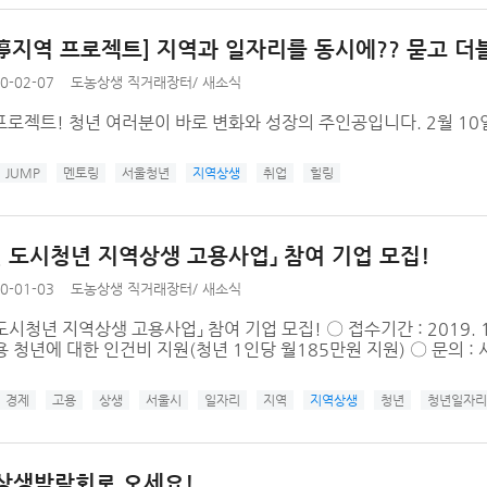
停지역 프로젝트] 지역과 일자리를 동시에?? 묻고 더블
0-02-07
도농상생 직거래장터
/
새소식
프로젝트! 청년 여러분이 바로 변화와 성장의 주인공입니다. 2월 10
JUMP
멘토링
서울청년
지역상생
취업
힐링
0년 도시청년 지역상생 고용사업」 참여 기업 모집!
0-01-03
도농상생 직거래장터
/
새소식
도시청년 지역상생 고용사업」 참여 기업 모집! 〇 접수기간 : 2019. 1. 3.(
 청년에 대한 인건비 지원(청년 1인당 월185만원 지원) 〇 문의 : 
경제
고용
상생
서울시
일자리
지역
지역상생
청년
청년일자리
역상생박람회로 오세요!