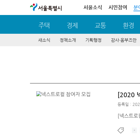
서울특별시
서울소식
시민참여
분
주택
경제
교통
환경
새소식
정책소개
기획행정
감사∙옴부즈만
[202
등록일 : 202
[넥스트로컬
-