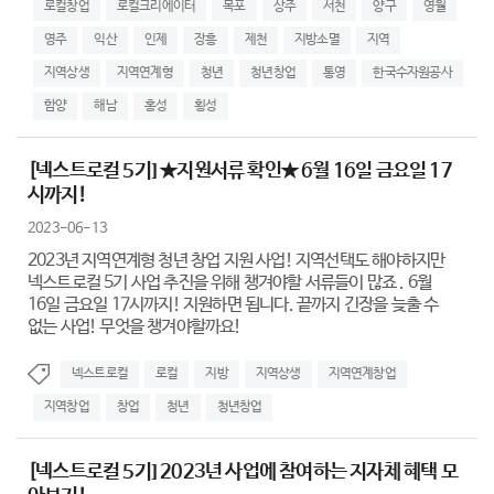
로컬창업
로컬크리에이터
목포
상주
서천
양구
영월
영주
익산
인제
장흥
제천
지방소멸
지역
지역상생
지역연계형
청년
청년창업
통영
한국수자원공사
함양
해남
홍성
횡성
[넥스트로컬 5기] ★지원서류 확인★ 6월 16일 금요일 17
시까지!
2023-06-13
2023년 지역연계형 청년 창업 지원 사업! 지역선택도 해야하지만
넥스트로컬 5기 사업 추진을 위해 챙겨야할 서류들이 많죠 . 6월
16일 금요일 17시까지! 지원하면 됩니다. 끝까지 긴장을 늦출 수
없는 사업! 무엇을 챙겨야할까요!
넥스트로컬
로컬
지방
지역상생
지역연계창업
지역창업
창업
청년
청년창업
[넥스트로컬 5기] 2023년 사업에 참여하는 지자체 혜택 모