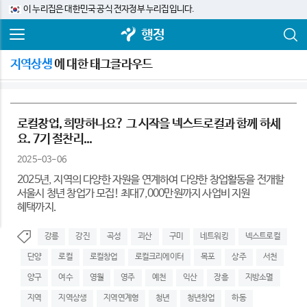
이 누리집은 대한민국 공식 전자정부 누리집입니다.
행정
지역상생
에 대한 태그클라우드
로컬창업, 희망하나요? 그 시작을 넥스트로컬과 함께 하세
요. 7기 절찬리...
2025-03-06
2025년, 지역의 다양한 자원을 연계하여 다양한 창업활동을 전개할
서울시 청년 창업가 모집! 최대7,000만원까지 사업비 지원
혜택까지.
강릉
강진
곡성
괴산
구미
네트워킹
넥스트로컬
단양
로컬
로컬창업
로컬크리에이터
목포
상주
서천
양구
여수
영월
영주
예천
익산
장흥
지방소멸
지역
지역상생
지역연계형
청년
청년창업
하동