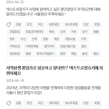
2024-04-25
넥스트로컬 6기 사업에 참여하고 싶은 청년창업가 자격요건에 대해
알려드리겠습니다! 서울청년 주목하세요~
강릉
강진
괴산
네트워킹
넥스트로컬
단양
로컬
로컬창업
로컬크리에이터
목포
상주
서천
양구
영월
영주
익산
인제
장흥
제천
지방소멸
지역
지역상생
지역연계형
참가자격
창업지원사업
청년
청년창업
통영
한국수자원공사
함양
해남
홍성
횡성
지역상생 창업가로 성공하고 싶다면!? 넥스트로컬 6기에 지
원하세요
2024-04-18
2024년, 지역의 다양한 자원을 연계하여 다양한 창업활동을 전개할
서울시 청년 창업가 모집!
강릉
강진
괴산
네트워킹
넥스트로컬
단양
로컬