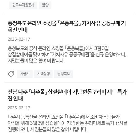
한국수자원공사
함양
충청북도 온라인 쇼핑몰 『온충북몰』 가치사유 공동구매 기
획전 안내
2025-02-17
충청북도의 공식 온라인 쇼핑몰 ｢온충북몰｣에서 3월 3일
삼겹살데이를 맞이하여 "가치사유 공동구매관"을 신규 운영하오니,
시민분들의 많은 참여 바랍니다.
서울시
지역상생
충청북도
전남 나주 『나주몰』 삽결살데이 기념 한돈꾸러미 세트 특가
전 안내
2025-02-17
나주시 농특산물 온라인 쇼핑몰 ｢나주몰｣에서 소비자 식탁물가
안정을 위해 3월 3일 삼겹살데이 기념 한돈 꾸러미세트 특가 행사를
진행하오니, 시민분들의 많은 참여 바랍니다.