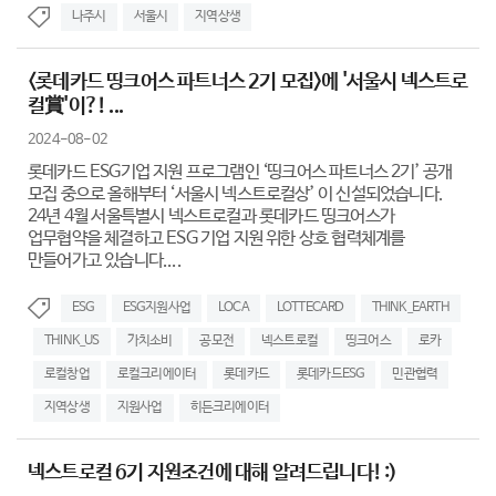
나주시
서울시
지역상생
<롯데카드 띵크어스 파트너스 2기 모집>에 '서울시 넥스트로
컬賞'이?! ...
2024-08-02
롯데카드 ESG기업 지원 프로그램인 ‘띵크어스 파트너스 2기’ 공개
모집 중으로 올해부터 ‘서울시 넥스트로컬상’ 이 신설되었습니다.
24년 4월 서울특별시 넥스트로컬과 롯데카드 띵크어스가
업무협약을 체결하고 ESG 기업 지원 위한 상호 협력체계를
만들어가고 있습니다....
ESG
ESG지원사업
LOCA
LOTTECARD
THINK_EARTH
THINK_US
가치소비
공모전
넥스트로컬
띵크어스
로카
로컬창업
로컬크리에이터
롯데카드
롯데카드ESG
민관협력
지역상생
지원사업
히든크리에이터
넥스트로컬 6기 지원조건에 대해 알려드립니다! :)