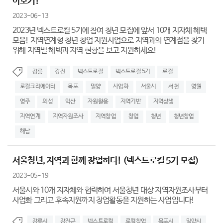
아보기!
2023-06-13
2023년 넥스트로컬 5기에 참여 청년 모집에 앞서 10개 지자체 혜택
모음! 지역연계형 청년 창업 지원사업으로 지역과의 연계점을 찾기
위해 지역별 혜택과 지역 현황을 보고 지원하세요!
강릉
강진
넥스트로컬
넥스트로컬 5기
로컬
로컬크리에이터
목포
밀양
사업화
서울시
서천
영월
영주
의성
익산
자원활용
지역기반
지역상생
지역연계
지역자원조사
지역창업
창업
청년
청년창업
해남
서울청년, 지역과 함께 창업하다! (넥스트로컬 5기 모집)
2023-05-19
서울시와 10개 지자체와 협력하여 서울청년 대상 지역자원조사부터
사업화 그리고 후속지원까지 창업활동을 지원하는 사업입니다!
강릉시
강진군
넥스트로컬
로컬창업
목포시
밀양시