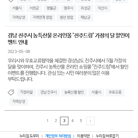
서울시
서천군
영월군
영주시
의성군
익산시
지역상생
지역연계 창업
청년 창업
해남군
경남 진주시 농특산물 온라인몰 '진주드림' 가정의 달 할인이
벤트 안내
2023-05-08
우리시와 우호교류협약을 체결한 경상남도 진주시에서 5월 가정의
달을 맞이하여, 진주시 농특산물 온라인 쇼핑몰 "진주드림"에서 할인
이벤트를 진행합니다. 관심 있는 시민 여러분의 많은 이용
부탁드립니다.
가정의달
경남 진주시
농특산물 할인
서울시
우호교류
지역상생
1
2
3
4
5
누리집 도우미
개인정보 처리방침
이용약관
누리집 바로잡기