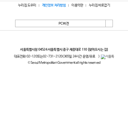
누리집 도우미
개인정보 처리방침
이용약관
누리집 바로잡기
PC버전
서울특별시
서울특별시청 04524 서울특별시 중구 세종대로 110
[찾아오시는 길]
대표전화:
02-120
또는
02-731-2120
(365일 24시간 운영/유료
)
© Seoul Metropolitan Government all rights reserved