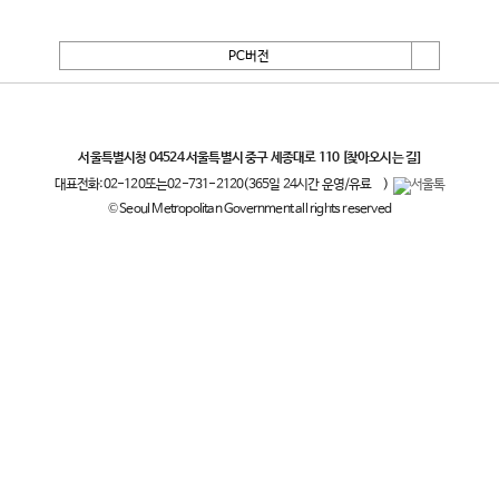
PC버전
서울특별시
서울특별시청 04524 서울특별시 중구 세종대로 110
[찾아오시는 길]
대표전화:
02-120
또는
02-731-2120
(365일 24시간 운영/유료
)
© Seoul Metropolitan Government all rights reserved