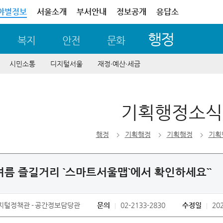
야별정보
서울소개
부서안내
정보공개
응답소
행정
복지
안전
문화
시민소통
디지털서울
재정∙예산∙세금
기획행정소식
행정
기획행정
기획행정
기획
 여름 즐길거리 `스마트서울맵`에서 확인하세요``
지털정책관
공간정보담당관
문의
02-2133-2830
수정일
202