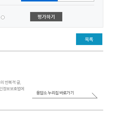
1
평가하기
점
-
매
우
목록
불
만
족
의 반복적 글,
 개인정보보호법에
응답소 누리집 바로가기