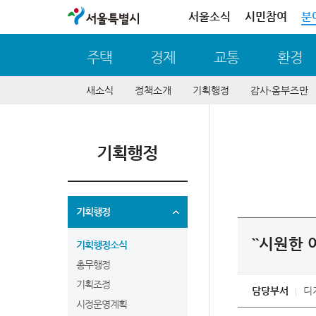
서울특별시
서울소식
시민참여
분
주택
경제
교통
환경
새소식
정책소개
기획행정
감사∙옴부즈만
기획행정
기획행정
``시원한
기획행정소식
총무행정
기획조정
담당부서
디
시정운영계획