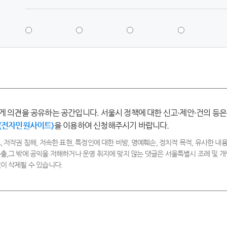
5
4
3
2
점
점
점
점
-
-
-
-
매
만
보
불
우
족
통
만
만
족
족
게 의견을 공유하는 공간입니다. 서울시 정책에 대한 신고·제안·건의 등은
(전자민원사이트)
을 이용하여 신청해주시기 바랍니다.
, 저작권 침해, 저속한 표현, 특정인에 대한 비방, 명예훼손, 정치적 목적, 유사한 내용
출,그 밖에 공익을 저해하거나 운영 취지에 맞지 않는 댓글은 서울특별시 조례 및
이 삭제될 수 있습니다.