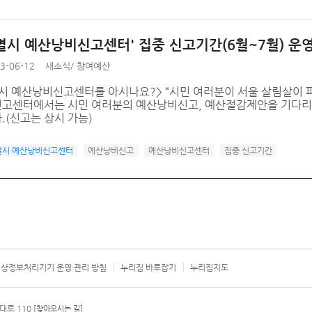
별시 예산낭비신고센터' 집중 신고기간(6월~7월) 운
3-06-12
새소식
/
참여예산
시 예산낭비신고센터를 아시나요?> “시민 여러분이 서울 살림살이 
고센터에서는 시민 여러분의 예산낭비신고, 예산절감제안을 기다리고
.(신고는 상시 가능)
별시 예산낭비신고센터
예산낭비신고
예산낭비신고센터
집중 신고기간
상정보처리기기 운영·관리 방침
누리집 바로잡기
누리집지도
서울시 카
대로 110
[찾아오시는 길]