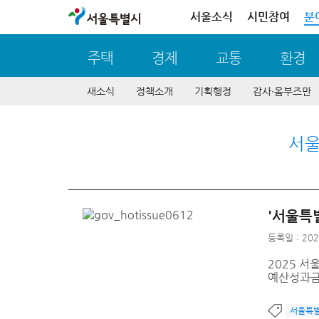
서울특별시
서울소식
시민참여
분
주택
경제
교통
환경
새소식
정책소개
기획행정
감사∙옴부즈만
서
'서울특
등록일 : 202
2025 
예산성과금
서울특