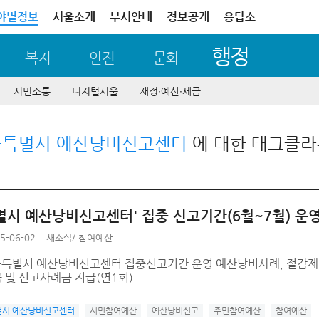
야별정보
서울소개
부서안내
정보공개
응답소
행정
복지
안전
문화
시민소통
디지털서울
재정∙예산∙세금
울특별시 예산낭비신고센터
에 대한 태그클
별시 예산낭비신고센터' 집중 신고기간(6월~7월) 운
5-06-02
새소식
/
참여예산
서울특별시 예산낭비신고센터 집중신고기간 운영 예산낭비사례, 절감제안
 및 신고사례금 지급(연1회)
별시 예산낭비신고센터
시민참여예산
예산낭비신고
주민참여예산
참여예산