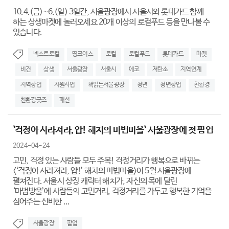
10.4.(금)~6.(일) 3일간, 서울광장에서 서울시와 롯데카드 함께
하는 상생마켓에 놀러오세요 20개 이상의 로컬푸드 등을 만나볼 수
있습니다.
넥스트로컬
띵크어스
로컬
로컬푸드
롯데카드
마켓
비건
상생
서울광장
서울시
에코
저탄소
지역연계
지역창업
지원사업
책읽는서울광장
청년
청년창업
친환경
친환경굿즈
패션
`걱정아 사라져라, 얍! 해치의 마법마을` 서울광장에 첫 팝업
2024-04-24
고민, 걱정 있는 사람들 모두 주목! 걱정거리가 행복으로 바뀌는
<‘걱정아 사라져라, 얍!’ 해치의 마법마을>이 5월 서울광장에
펼쳐진다. 서울시 상징 캐릭터 해치가, 자신의 목에 달린
‘마법방울’에 사람들의 고민거리, 걱정거리를 가두고 행복한 기억을
심어주는 신비한 ...
서울광장
팝업