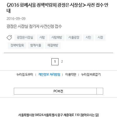
<2016 함께서울 정책박람회 광장은 시장실＞ 사전 접수 안
내
2016-09-09
광장은 시장실 참가자 사전신청 접수
광장은시장실
사람
사람책방
서울광장
시민
시장
정책박람회
함께서울
해결책방
1
2
누리집 도우미
개인정보 처리방침
이용약관
누리집 바로잡기
PC버전
서울특별시
서울특별시청 04524 서울특별시 중구 세종대로 110
[찾아오시는 길]