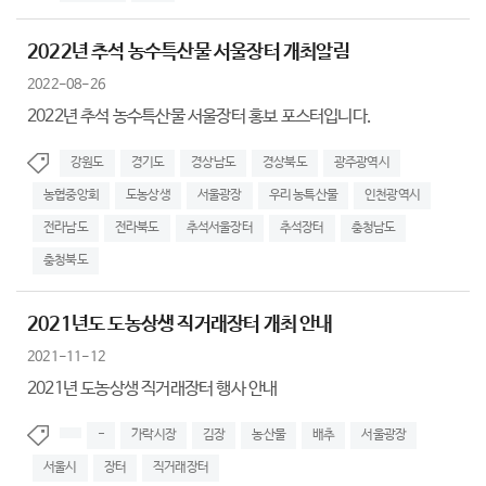
2022년 추석 농수특산물 서울장터 개최알림
2022-08-26
2022년 추석 농수특산물 서울장터 홍보 포스터입니다.
강원도
경기도
경상남도
경상북도
광주광역시
농협중앙회
도농상생
서울광장
우리 농특산물
인천광역시
전라남도
전라북도
추석서울장터
추석장터
충청남도
충청북도
2021년도 도농상생 직거래장터 개최 안내
2021-11-12
2021년 도농상생 직거래장터 행사 안내
-
가락시장
김장
농산물
배추
서울광장
서울시
장터
직거래장터