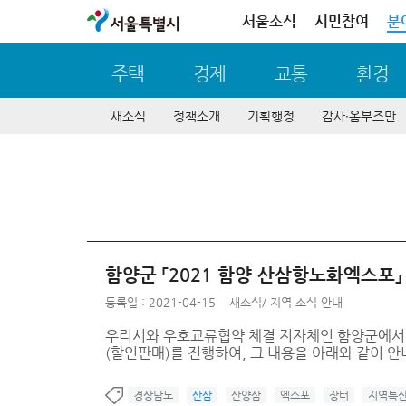
서울특별시
서울소식
시민참여
분
주택
경제
교통
환경
새소식
정책소개
기획행정
감사∙옴부즈만
함양군 「2021 함양 산삼항노화엑스포
등록일 : 2021-04-15
새소식
/
지역 소식 안내
우리시와 우호교류협약 체결 지자체인 함양군에서 오
(할인판매)를 진행하여, 그 내용을 아래와 같이 
경상남도
산삼
산양삼
엑스포
장터
지역특