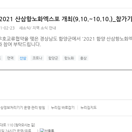
2021 산삼항노화엑스포 개최(9.10.~10.10.)_참
1-02-23
새소식
/
지역 소식 안내
우호교류협약을 맺은 경상남도 함양군에서 '2021 함양 산삼항노화엑
과 참여 부탁드립니다.
도
면역
산삼
코로나
함양군
항노화
홍삼
상정보처리기기 운영·관리 방침
누리집 바로잡기
누리집지도
서울시 카
대로 110
[찾아오시는 길]
365일 24시간 운영/유료
)