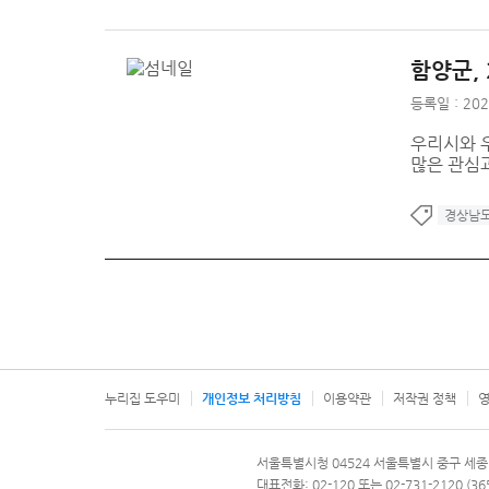
함양군, 
등록일 : 202
우리시와 
많은 관심
경상남
누리집 도우미
개인정보 처리방침
이용약관
저작권 정책
영
서울특별시
서울특별시청 04524 서울특별시 중구 세종
문의 전화번호 120, 120 다산콜재단
대표전화: 02-120 또는 02-731-2120 (