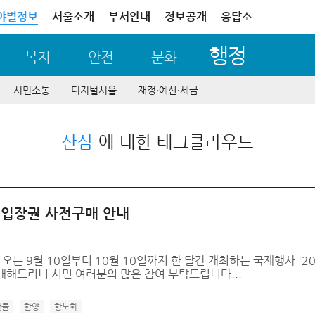
야별정보
서울소개
부서안내
정보공개
응답소
행정
복지
안전
문화
시민소통
디지털서울
재정∙예산∙세금
산삼
에 대한 태그클라우드
」 입장권 사전구매 안내
는 9월 10일부터 10월 10일까지 한 달간 개최하는 국제행사 '2
안내해드리니 시민 여러분의 많은 참여 부탁드립니다...
산물
함양
항노화