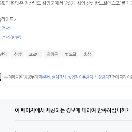
협약을 맺은 경상남도 함양군에서 '2021 함양 산삼항노화엑스포'를 개
신청서
청서(한글)
면역
산삼
코로나
함양군
항노화
홍삼
본 저작물은 "공공누리"
제4유형:출처표시+상업적 이용금지+변경금지
조건에 따라 이용
이 페이지에서 제공하는 정보에 대하여 만족하십니까?
5
4
3
2