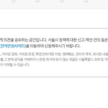
점
점
점
점
-
-
-
-
매
만
보
불
우
족
통
만
만
족
족
게 의견을 공유하는 공간입니다. 서울시 정책에 대한 신고·제안·건의 등은
(전자민원사이트)
을 이용하여 신청해주시기 바랍니다.
, 저작권 침해, 저속한 표현, 특정인에 대한 비방, 명예훼손, 정치적 목적, 유사한 내용
출,그 밖에 공익을 저해하거나 운영 취지에 맞지 않는 댓글은 서울특별시 조례 및
이 삭제될 수 있습니다.