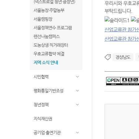
(넥스트로컬 청년·중장년)
우리시와 우호교류
서울농장·주말농부
부탁드립니다.
서울캠핑장
서울정책연수 프로그램
산업교류관 참가
랜선나눔캠퍼스
산업교류관 참가신
도농상생 직거래장터
우호교류협약 체결
경상남도
지역 소식 안내
시민협력
평화통일기반조성
청년정책
지식재산권
공기업·출연기관