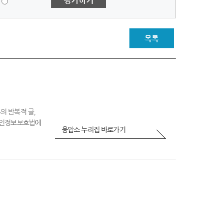
평가하기
점
-
매
우
목록
불
만
족
의 반복적 글,
 개인정보보호법에
응답소 누리집 바로가기