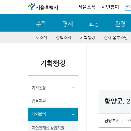
서울특별시
서울소식
시민참여
분
주택
경제
교통
환경
새소식
정책소개
기획행정
감사∙옴부즈만
기획행정
기획행정
함양군, 
법률지원
대외협력
담당부서
대
지연연계형 창업지원