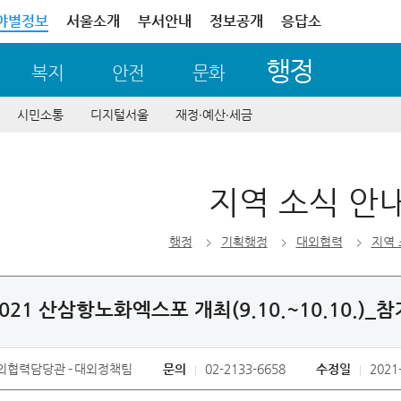
야별정보
서울소개
부서안내
정보공개
응답소
행정
복지
안전
문화
시민소통
디지털서울
재정∙예산∙세금
지역 소식 안
행정
기획행정
대외협력
지역 
2021 산삼항노화엑스포 개최(9.10.~10.10.)
외협력담당관
대외정책팀
문의
02-2133-6658
수정일
2021